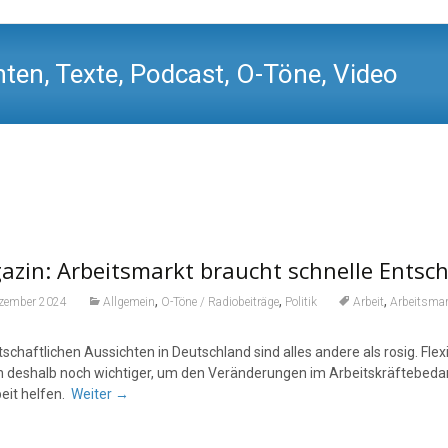
ten, Texte, Podcast, O-Töne, Video
azin: Arbeitsmarkt braucht schnelle Entsc
,
,
,
ezember 2024
Allgemein
O-Töne / Radiobeiträge
Politik
Arbeit
Arbeitsmar
rtschaftlichen Aussichten in Deutschland sind alles andere als rosig. 
 deshalb noch wichtiger, um den Veränderungen im Arbeitskräftebedar
beit helfen.
Weiter
→