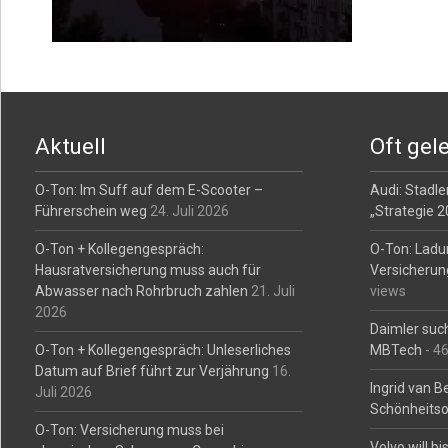
Aktuell
Oft gel
O-Ton: Im Suff auf dem E-Scooter –
Audi: Stadler
Führerschein weg
24. Juli 2026
„Strategie 
O-Ton + Kollegengespräch:
O-Ton: Ladu
Hausratversicherung muss auch für
Versicherun
Abwasser nach Rohrbruch zahlen
21. Juli
views
2026
Daimler such
O-Ton + Kollegengespräch: Unleserliches
MBTech
- 4
Datum auf Brief führt zur Verjährung
16.
Ingrid van 
Juli 2026
Schönheitso
O-Ton: Versicherung muss bei
Volvo will b