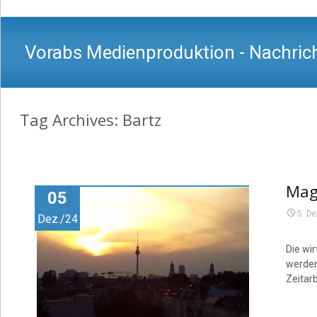
Vorabs Medienproduktion - Nachrich
Tag Archives: Bartz
Mag
05
5. D
Dez./24
Die wi
werden
Zeitar