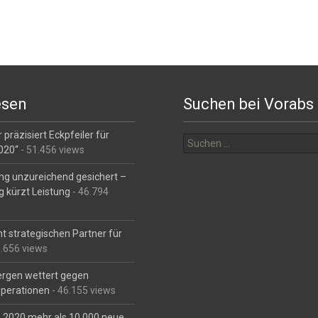
esen
Suchen bei Vorabs
Suchen
 präzisiert Eckpfeiler für
nach:
2020“
- 51.456 views
ng unzureichend gesichert –
g kürzt Leistung
- 46.794
t strategischen Partner für
6.656 views
Bergen wettert gegen
perationen
- 46.155 views
is 2020 mehr als 10.000 neue