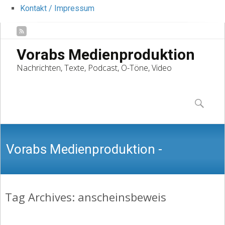
Kontakt / Impressum
Vorabs Medienproduktion
Nachrichten, Texte, Podcast, O-Töne, Video
Skip
to
Suchen
content
nach:
Vorabs Medienproduktion -
Tag Archives: anscheinsbeweis
Nachrichten, Texte, Podcast, O-Töne,