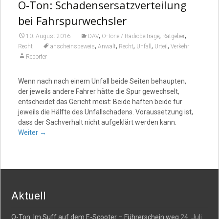
O-Ton: Schadensersatzverteilung
bei Fahrspurwechsler
,
,
,
10. August 2016
DAV
O-Töne / Radiobeiträge
Ratgeber
,
,
,
,
,
Recht
anscheinsbeweis
Anwalt
Recht
Unfall
Urteil
Verkehr
Reporter
Wenn nach nach einem Unfall beide Seiten behaupten,
der jeweils andere Fahrer hätte die Spur gewechselt,
entscheidet das Gericht meist: Beide haften beide für
jeweils die Hälfte des Unfallschadens. Voraussetzung ist,
dass der Sachverhalt nicht aufgeklärt werden kann.
Weiter
→
Aktuell
O-Ton: Im Suff auf dem E-Scooter – Führerschein weg
24. Juli