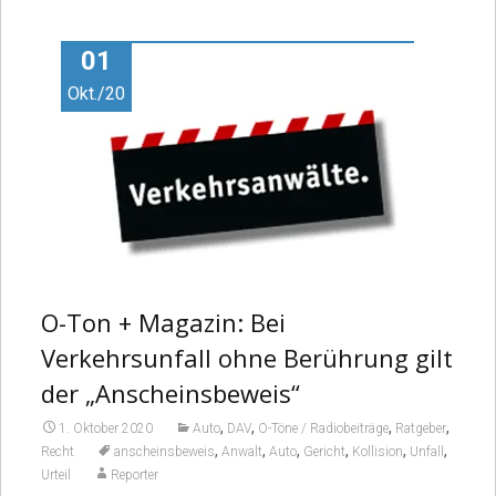
Video
01
Okt./20
O-Ton + Magazin: Bei
Verkehrsunfall ohne Berührung gilt
der „Anscheinsbeweis“
,
,
,
,
1. Oktober 2020
Auto
DAV
O-Töne / Radiobeiträge
Ratgeber
,
,
,
,
,
,
Recht
anscheinsbeweis
Anwalt
Auto
Gericht
Kollision
Unfall
Urteil
Reporter