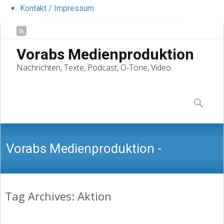
Kontakt / Impressum
Vorabs Medienproduktion
Nachrichten, Texte, Podcast, O-Töne, Video
Skip
to
Suchen
content
nach:
Vorabs Medienproduktion -
Tag Archives: Aktion
Nachrichten, Texte, Podcast, O-Töne,