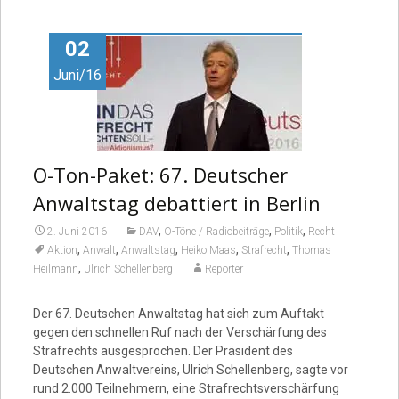
Video
02
Juni/16
O-Ton-Paket: 67. Deutscher
Anwaltstag debattiert in Berlin
,
,
,
2. Juni 2016
DAV
O-Töne / Radiobeiträge
Politik
Recht
,
,
,
,
,
Aktion
Anwalt
Anwaltstag
Heiko Maas
Strafrecht
Thomas
,
Heilmann
Ulrich Schellenberg
Reporter
Der 67. Deutschen Anwaltstag hat sich zum Auftakt
gegen den schnellen Ruf nach der Verschärfung des
Strafrechts ausgesprochen. Der Präsident des
Deutschen Anwaltvereins, Ulrich Schellenberg, sagte vor
rund 2.000 Teilnehmern, eine Strafrechtsverschärfung