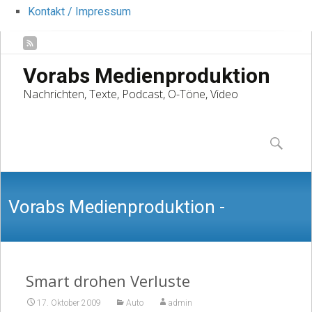
Kontakt / Impressum
Vorabs Medienproduktion
Nachrichten, Texte, Podcast, O-Töne, Video
Skip
to
Suchen
content
nach:
Vorabs Medienproduktion -
Nachrichten, Texte, Podcast, O-Töne,
Smart drohen Verluste
17. Oktober 2009
Auto
admin