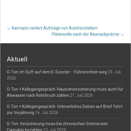
Post
←
Karmann verliert Aufträge von Autoherstellern
Pleitewelle nach der Abwrackprämie
→
navigation
Aktuell
O-Ton: Im Suff auf dem E-Scooter – Führerschein weg
24. Juli
2026
O-Ton + Kollegengespräch: Hausratversicherung muss auch für
Abwasser nach Rohrbruch zahlen
21. Juli 2026
O-Ton + Kollegengespräch: Unleserliches Datum auf Brief führt
zur Verjährung
16. Juli 2026
O-Ton: Versicherung muss bei chronischen Schmerzen
Cannabis bezahlen
13. Juli 2026