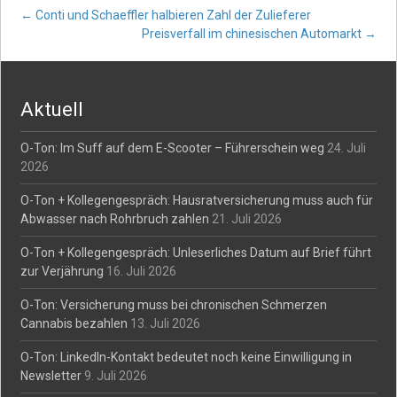
Post
←
Conti und Schaeffler halbieren Zahl der Zulieferer
Preisverfall im chinesischen Automarkt
→
navigation
Aktuell
O-Ton: Im Suff auf dem E-Scooter – Führerschein weg
24. Juli
2026
O-Ton + Kollegengespräch: Hausratversicherung muss auch für
Abwasser nach Rohrbruch zahlen
21. Juli 2026
O-Ton + Kollegengespräch: Unleserliches Datum auf Brief führt
zur Verjährung
16. Juli 2026
O-Ton: Versicherung muss bei chronischen Schmerzen
Cannabis bezahlen
13. Juli 2026
O-Ton: LinkedIn-Kontakt bedeutet noch keine Einwilligung in
Newsletter
9. Juli 2026