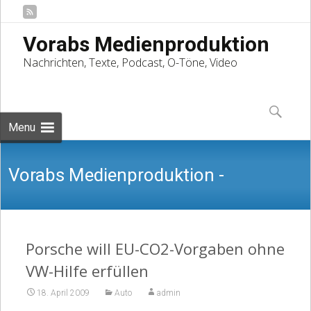
Vorabs Medienproduktion
Nachrichten, Texte, Podcast, O-Töne, Video
Skip
to
Suchen
content
nach:
Menu
Vorabs Medienproduktion -
Nachrichten, Texte, Podcast, O-Töne,
Porsche will EU-CO2-Vorgaben ohne
VW-Hilfe erfüllen
18. April 2009
Auto
admin