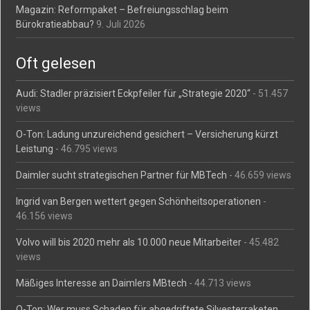
Magazin: Reformpaket – Befreiungsschlag beim
Bürokratieabbau?
9. Juli 2026
Oft gelesen
Audi: Stadler präzisiert Eckpfeiler für „Strategie 2020“
- 51.457
views
O-Ton: Ladung unzureichend gesichert – Versicherung kürzt
Leistung
- 46.795 views
Daimler sucht strategischen Partner für MBTech
- 46.659 views
Ingrid van Bergen wettert gegen Schönheitsoperationen
-
46.156 views
Volvo will bis 2020 mehr als 10.000 neue Mitarbeiter
- 45.482
views
Mäßiges Interesse an Daimlers MBtech
- 44.713 views
O-Ton: Wer muss Schaden für abgedriftete Silvesterraketen