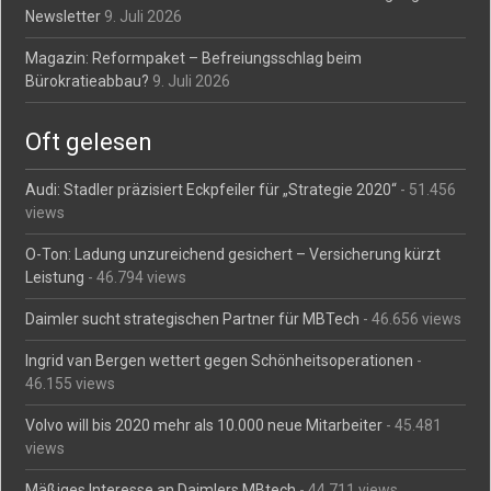
Newsletter
9. Juli 2026
Magazin: Reformpaket – Befreiungsschlag beim
Bürokratieabbau?
9. Juli 2026
Oft gelesen
Audi: Stadler präzisiert Eckpfeiler für „Strategie 2020“
- 51.456
views
O-Ton: Ladung unzureichend gesichert – Versicherung kürzt
Leistung
- 46.794 views
Daimler sucht strategischen Partner für MBTech
- 46.656 views
Ingrid van Bergen wettert gegen Schönheitsoperationen
-
46.155 views
Volvo will bis 2020 mehr als 10.000 neue Mitarbeiter
- 45.481
views
Mäßiges Interesse an Daimlers MBtech
- 44.711 views