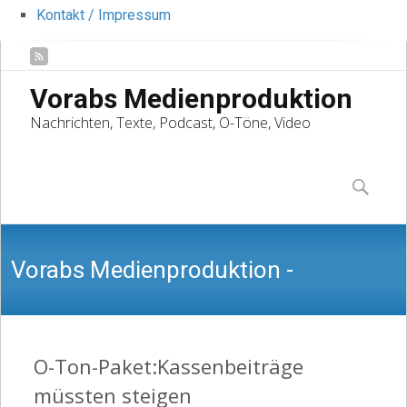
Kontakt / Impressum
Vorabs Medienproduktion
Nachrichten, Texte, Podcast, O-Töne, Video
Skip
to
Suchen
content
nach:
Vorabs Medienproduktion -
Nachrichten, Texte, Podcast, O-Töne,
O-Ton-Paket:Kassenbeiträge
müssten steigen