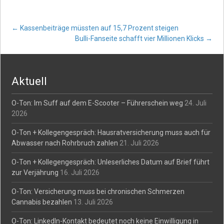
Post
←
Kassenbeiträge müssten auf 15,7 Prozent steigen
Bulli-Fanseite schafft vier Millionen Klicks
→
navigation
Aktuell
O-Ton: Im Suff auf dem E-Scooter – Führerschein weg
24. Juli
2026
O-Ton + Kollegengespräch: Hausratversicherung muss auch für
Abwasser nach Rohrbruch zahlen
21. Juli 2026
O-Ton + Kollegengespräch: Unleserliches Datum auf Brief führt
zur Verjährung
16. Juli 2026
O-Ton: Versicherung muss bei chronischen Schmerzen
Cannabis bezahlen
13. Juli 2026
O-Ton: LinkedIn-Kontakt bedeutet noch keine Einwilligung in