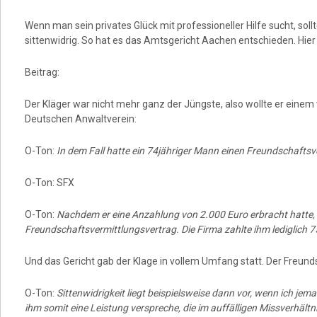
Wenn man sein privates Glück mit professioneller Hilfe sucht, so
sittenwidrig. So hat es das Amtsgericht Aachen entschieden. Hier i
Beitrag:
Der Kläger war nicht mehr ganz der Jüngste, also wollte er eine
Deutschen Anwaltverein:
O-Ton:
In dem Fall hatte ein 74jähriger Mann einen Freundschafts
O-Ton: SFX
O-Ton:
Nachdem er eine Anzahlung von 2.000 Euro erbracht hatte, ü
Freundschaftsvermittlungsvertrag. Die Firma zahlte ihm lediglich 7
Und das Gericht gab der Klage in vollem Umfang statt. Der Freunds
O-Ton:
Sittenwidrigkeit liegt beispielsweise dann vor, wenn ich jem
ihm somit eine Leistung verspreche, die im auffälligen Missverhältni