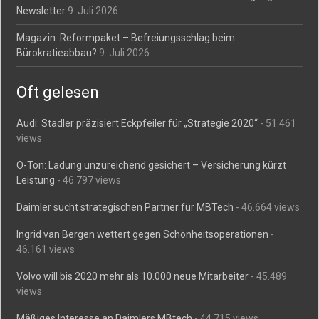
Newsletter
9. Juli 2026
Magazin: Reformpaket – Befreiungsschlag beim
Bürokratieabbau?
9. Juli 2026
Oft gelesen
Audi: Stadler präzisiert Eckpfeiler für „Strategie 2020“
- 51.461
views
O-Ton: Ladung unzureichend gesichert – Versicherung kürzt
Leistung
- 46.797 views
Daimler sucht strategischen Partner für MBTech
- 46.664 views
Ingrid van Bergen wettert gegen Schönheitsoperationen
-
46.161 views
Volvo will bis 2020 mehr als 10.000 neue Mitarbeiter
- 45.489
views
Mäßiges Interesse an Daimlers MBtech
- 44.715 views