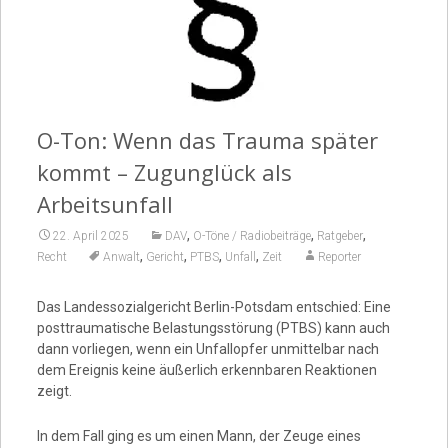
Video
O-Ton: Wenn das Trauma später
kommt – Zugunglück als
Arbeitsunfall
,
,
,
22. April 2025
DAV
O-Töne / Radiobeiträge
Ratgeber
,
,
,
,
Recht
Anwalt
Gericht
PTBS
Unfall
Zeit
Reporter
Das Landessozialgericht Berlin-Potsdam entschied: Eine
posttraumatische Belastungsstörung (PTBS) kann auch
dann vorliegen, wenn ein Unfallopfer unmittelbar nach
dem Ereignis keine äußerlich erkennbaren Reaktionen
zeigt.
In dem Fall ging es um einen Mann, der Zeuge eines