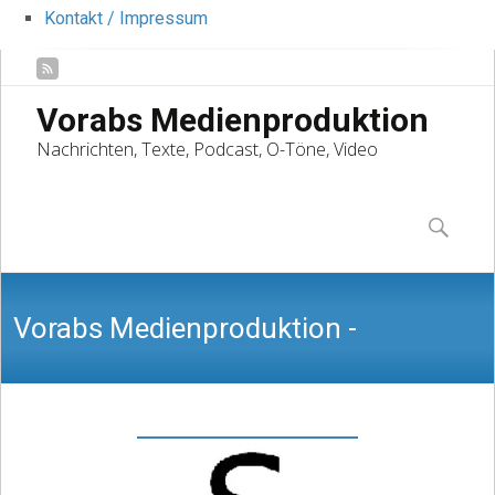
Kontakt / Impressum
Vorabs Medienproduktion
Nachrichten, Texte, Podcast, O-Töne, Video
Skip
to
Suchen
content
nach:
Vorabs Medienproduktion -
Nachrichten, Texte, Podcast, O-Töne,