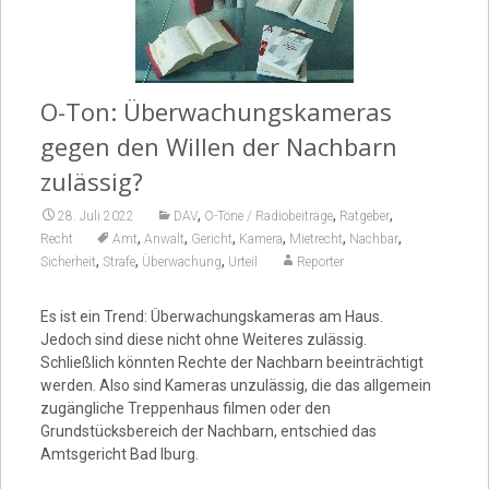
Video
O-Ton: Überwachungskameras
gegen den Willen der Nachbarn
zulässig?
,
,
,
28. Juli 2022
DAV
O-Töne / Radiobeiträge
Ratgeber
,
,
,
,
,
,
Recht
Amt
Anwalt
Gericht
Kamera
Mietrecht
Nachbar
,
,
,
Sicherheit
Strafe
Überwachung
Urteil
Reporter
Es ist ein Trend: Überwachungskameras am Haus.
Jedoch sind diese nicht ohne Weiteres zulässig.
Schließlich könnten Rechte der Nachbarn beeinträchtigt
werden. Also sind Kameras unzulässig, die das allgemein
zugängliche Treppenhaus filmen oder den
Grundstücksbereich der Nachbarn, entschied das
Amtsgericht Bad Iburg.