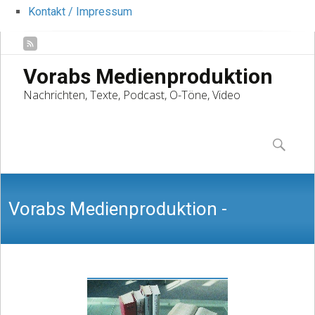
Kontakt / Impressum
Vorabs Medienproduktion
Nachrichten, Texte, Podcast, O-Töne, Video
Skip
to
Suchen
content
nach:
Vorabs Medienproduktion -
Nachrichten, Texte, Podcast, O-Töne,