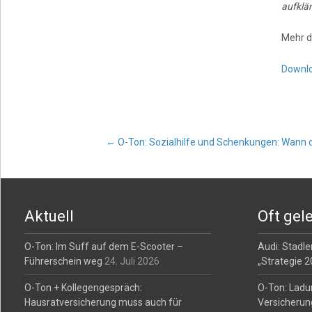
aufklä
Mehr d
Downl
Post
←
O-Ton: Sozialhilfe und Schenkungen: Wann d
navigation
Aktuell
Oft gel
O-Ton: Im Suff auf dem E-Scooter –
Audi: Stadler
Führerschein weg
24. Juli 2026
„Strategie 
O-Ton + Kollegengespräch:
O-Ton: Ladu
Hausratversicherung muss auch für
Versicherun