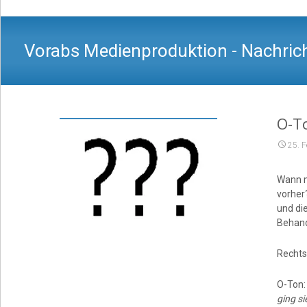
Vorabs Medienproduktion - Nachrich
O-To
25. 
Wann m
vorher
und di
Behand
Rechts
O-Ton:
ging si