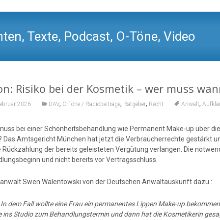
ten, Texte, Podcast, O-Töne, Video
n: Risiko bei der Kosmetik – wer muss wan
,
,
,
,
Februar 2026
DAV
O-Töne / Radiobeiträge
Ratgeber
Recht
Anwalt
Aufklä
uss bei einer Schönheitsbehandlung wie Permanent Make-up über die R
? Das Amtsgericht München hat jetzt die Verbraucherrechte gestärkt u
e Rückzahlung der bereits geleisteten Vergütung verlangen. Die notwend
lungsbeginn und nicht bereits vor Vertragsschluss.
anwalt Swen Walentowski von der Deutschen Anwaltauskunft dazu.:
In dem Fall wollte eine Frau ein permanentes Lippen Make-up bekommen. 
e ins Studio zum Behandlungstermin und dann hat die Kosmetikerin gesagt: