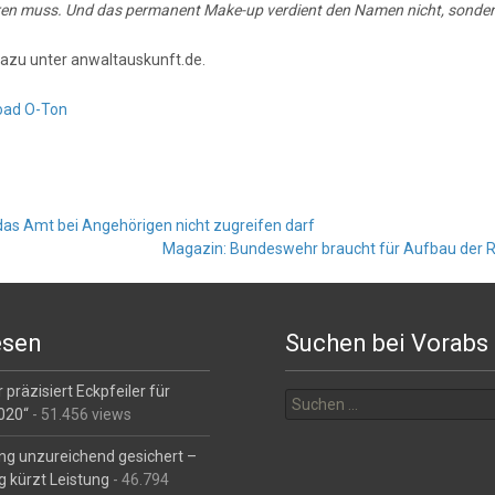
ren muss. Und das permanent Make-up verdient den Namen nicht, sondern
azu unter anwaltauskunft.de.
oad O-Ton
as Amt bei Angehörigen nicht zugreifen darf
Magazin: Bundeswehr braucht für Aufbau der Re
esen
Suchen bei Vorabs
Suchen
 präzisiert Eckpfeiler für
nach:
2020“
- 51.456 views
ng unzureichend gesichert –
g kürzt Leistung
- 46.794