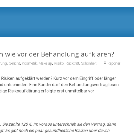
n wie vor der Behandlung aufklären?
,
,
,
,
,
,
rung
Gericht
Kosmetik
Make up
Risiko
Rücktritt
Schönheit
Reporter
isiken aufgeklärt werden? Kurz vor dem Eingriff oder länger
nd entschieden: Eine Kundin darf den Behandlungsvertrag lösen
ige Risikoaufklärung erfolgte erst unmittelbar vor
Sie zahlte 120 €. Im voraus unterschrieb sie den Vertrag, dann
 Es gibt noch ein paar gesundheitliche Risiken über die ich