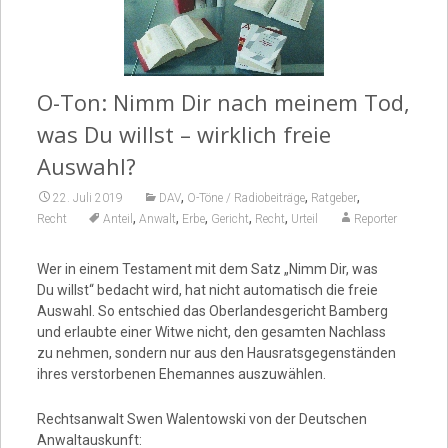
Video
O-Ton: Nimm Dir nach meinem Tod,
was Du willst – wirklich freie
Auswahl?
,
,
,
22. Juli 2019
DAV
O-Töne / Radiobeiträge
Ratgeber
,
,
,
,
,
Recht
Anteil
Anwalt
Erbe
Gericht
Recht
Urteil
Reporter
Wer in einem Testament mit dem Satz „Nimm Dir, was
Du willst“ bedacht wird, hat nicht automatisch die freie
Auswahl. So entschied das Oberlandesgericht Bamberg
und erlaubte einer Witwe nicht, den gesamten Nachlass
zu nehmen, sondern nur aus den Hausratsgegenständen
ihres verstorbenen Ehemannes auszuwählen.
Rechtsanwalt Swen Walentowski von der Deutschen
Anwaltauskunft: