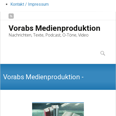
Kontakt / Impressum
Vorabs Medienproduktion
Nachrichten, Texte, Podcast, O-Töne, Video
Skip
to
Suchen
content
nach:
Vorabs Medienproduktion -
Nachrichten, Texte, Podcast, O-Töne,