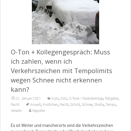
Video
O-Ton + Kollegengespräch: Muss
ich zahlen, wenn ich
Verkehrszeichen mit Tempolimits
wegen Schnee nicht erkennen
kann?
,
,
,
,
22. Januar 2021
Auto
DAV
O-Töne / Radiobeiträge
Ratgeber
,
,
,
,
,
,
,
Recht
Anwalt
Knöllchen
Recht
Schild
Schnee
Straße
Tempo
Verkehr
Reporter
Es ist Winter und mancherorts sind die Verkehrszeichen