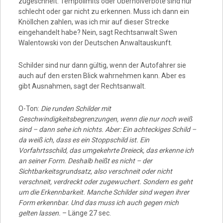
zugeschneit. Tempolimits oder Überholverbote sind nur
schlecht oder gar nicht zu erkennen. Muss ich dann ein
Knöllchen zahlen, was ich mir auf dieser Strecke
eingehandelt habe? Nein, sagt Rechtsanwalt Swen
Walentowski von der Deutschen Anwaltauskunft.
Schilder sind nur dann gültig, wenn der Autofahrer sie
auch auf den ersten Blick wahrnehmen kann. Aber es
gibt Ausnahmen, sagt der Rechtsanwalt.
O-Ton:
Die runden Schilder mit
Geschwindigkeitsbegrenzungen, wenn die nur noch weiß
sind – dann sehe ich nichts. Aber: Ein achteckiges Schild –
da weiß ich, dass es ein Stoppschild ist. Ein
Vorfahrtsschild, das umgekehrte Dreieck, das erkenne ich
an seiner Form. Deshalb heißt es nicht – der
Sichtbarkeitsgrundsatz, also verschneit oder nicht
verschneit, verdreckt oder zugewuchert. Sondern es geht
um die Erkennbarkeit. Manche Schilder sind wegen ihrer
Form erkennbar. Und das muss ich auch gegen mich
gelten lassen.
– Länge 27 sec.