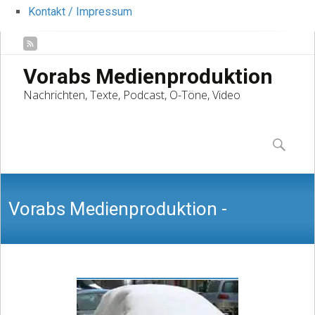
Kontakt / Impressum
Vorabs Medienproduktion
Nachrichten, Texte, Podcast, O-Töne, Video
Skip
to
Suchen
content
nach:
Vorabs Medienproduktion -
Nachrichten, Texte, Podcast, O-Töne,