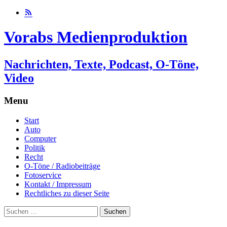
Vorabs Medienproduktion
Nachrichten, Texte, Podcast, O-Töne,
Video
Menu
Skip
Start
to
Auto
content
Computer
Politik
Recht
O-Töne / Radiobeiträge
Fotoservice
Kontakt / Impressum
Rechtliches zu dieser Seite
Suchen
nach: