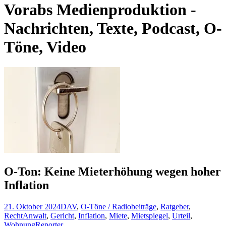
Vorabs Medienproduktion -
Nachrichten, Texte, Podcast, O-
Töne, Video
O-Ton: Keine Mieterhöhung wegen hoher
Inflation
21. Oktober 2024
DAV
,
O-Töne / Radiobeiträge
,
Ratgeber
,
Recht
Anwalt
,
Gericht
,
Inflation
,
Miete
,
Mietspiegel
,
Urteil
,
Wohnung
Reporter