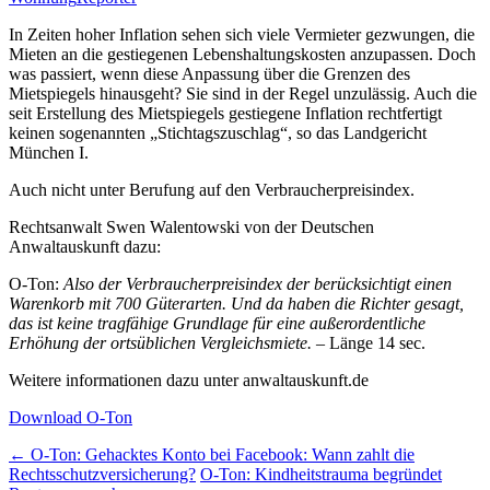
In Zeiten hoher Inflation sehen sich viele Vermieter gezwungen, die
Mieten an die gestiegenen Lebenshaltungskosten anzupassen. Doch
was passiert, wenn diese Anpassung über die Grenzen des
Mietspiegels hinausgeht? Sie sind in der Regel unzulässig. Auch die
seit Erstellung des Mietspiegels gestiegene Inflation rechtfertigt
keinen sogenannten „Stichtagszuschlag“, so das Landgericht
München I.
Auch nicht unter Berufung auf den Verbraucherpreisindex.
Rechtsanwalt Swen Walentowski von der Deutschen
Anwaltauskunft dazu:
O-Ton:
Also der Verbraucherpreisindex der berücksichtigt einen
Warenkorb mit 700 Güterarten. Und da haben die Richter gesagt,
das ist keine tragfähige Grundlage für eine außerordentliche
Erhöhung der ortsüblichen Vergleichsmiete.
– Länge 14 sec.
Weitere informationen dazu unter anwaltauskunft.de
Download O-Ton
Post
←
O-Ton: Gehacktes Konto bei Facebook: Wann zahlt die
Rechtsschutzversicherung?
O-Ton: Kindheitstrauma begründet
navigation