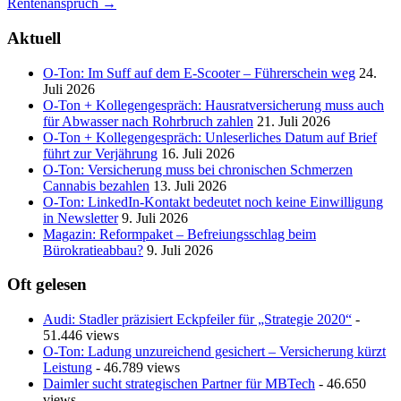
Rentenanspruch
→
Aktuell
O-Ton: Im Suff auf dem E-Scooter – Führerschein weg
24.
Juli 2026
O-Ton + Kollegengespräch: Hausratversicherung muss auch
für Abwasser nach Rohrbruch zahlen
21. Juli 2026
O-Ton + Kollegengespräch: Unleserliches Datum auf Brief
führt zur Verjährung
16. Juli 2026
O-Ton: Versicherung muss bei chronischen Schmerzen
Cannabis bezahlen
13. Juli 2026
O-Ton: LinkedIn-Kontakt bedeutet noch keine Einwilligung
in Newsletter
9. Juli 2026
Magazin: Reformpaket – Befreiungsschlag beim
Bürokratieabbau?
9. Juli 2026
Oft gelesen
Audi: Stadler präzisiert Eckpfeiler für „Strategie 2020“
-
51.446 views
O-Ton: Ladung unzureichend gesichert – Versicherung kürzt
Leistung
- 46.789 views
Daimler sucht strategischen Partner für MBTech
- 46.650
views