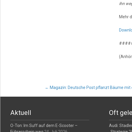
ihn we
Mehr d
Downl
####
(Anhör
Post
←
Magazin: Deutsche Post pflanzt Bäume mi
navigation
Aktuell
Oft gel
O-Ton: Im Suff auf dem E-Scooter –
Audi: Stadler
Führerschein weg
24. Juli 2026
„Strategie 