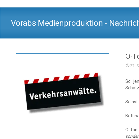
Vorabs Medienproduktion - Nachrich
O-To
27. 
Soll j
Schätzu
Selbst
Bettin
O-Ton
sondern