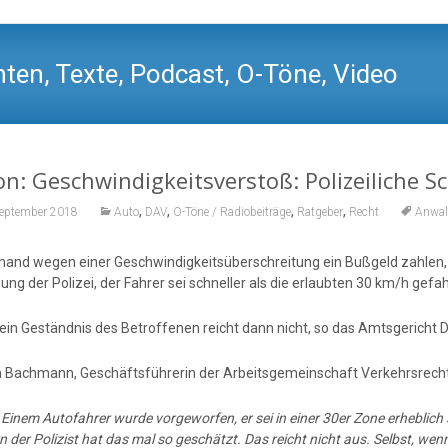
ten, Texte, Podcast, O-Töne, Video
n: Geschwindigkeitsverstoß: Polizeiliche Sc
,
,
,
,
September 2018
Auto
DAV
O-Töne / Radiobeiträge
Ratgeber
Recht
Anwal
emand wegen einer Geschwindigkeitsüberschreitung ein Bußgeld zahlen
ng der Polizei, der Fahrer sei schneller als die erlaubten 30 km/h gefahre
 ein Geständnis des Betroffenen reicht dann nicht, so das Amtsgericht
a Bachmann, Geschäftsführerin der Arbeitsgemeinschaft Verkehrsrech
:
Einem Autofahrer wurde vorgeworfen, er sei in einer 30er Zone erheblich
 der Polizist hat das mal so geschätzt. Das reicht nicht aus. Selbst, wen