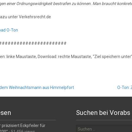
gen einer Ordnungswidrigkeit bestrafen zu können. Man braucht konkre
azu unter Verkehrsrecht.de
oad O-Ton
#######################
en: linke Maustaste, Download: rechte Maustaste, “Ziel speichern unter”
t dem Weihnachtsmann aus Himmelpfort
O-Ton: 
esen
Suchen bei Vorabs
Suchen
 präzisiert Eckpfeiler für
nach:
2020“
- 51.456 views