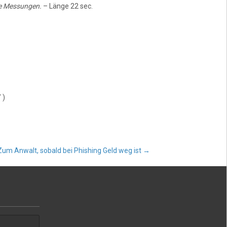
te Messungen.
– Länge 22 sec.
 )
Zum Anwalt, sobald bei Phishing Geld weg ist
→