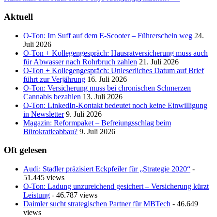
navigation
Aktuell
O-Ton: Im Suff auf dem E-Scooter – Führerschein weg
24.
Juli 2026
O-Ton + Kollegengespräch: Hausratversicherung muss auch
für Abwasser nach Rohrbruch zahlen
21. Juli 2026
O-Ton + Kollegengespräch: Unleserliches Datum auf Brief
führt zur Verjährung
16. Juli 2026
O-Ton: Versicherung muss bei chronischen Schmerzen
Cannabis bezahlen
13. Juli 2026
O-Ton: LinkedIn-Kontakt bedeutet noch keine Einwilligung
in Newsletter
9. Juli 2026
Magazin: Reformpaket – Befreiungsschlag beim
Bürokratieabbau?
9. Juli 2026
Oft gelesen
Audi: Stadler präzisiert Eckpfeiler für „Strategie 2020“
-
51.445 views
O-Ton: Ladung unzureichend gesichert – Versicherung kürzt
Leistung
- 46.787 views
Daimler sucht strategischen Partner für MBTech
- 46.649
views