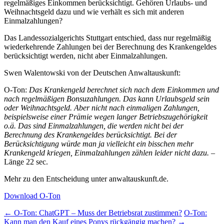
regelmäßiges Einkommen berücksichtigt. Gehören Urlaubs- und
Weihnachtsgeld dazu und wie verhält es sich mit anderen
Einmalzahlungen?
Das Landessozialgerichts Stuttgart entschied, dass nur regelmäßig
wiederkehrende Zahlungen bei der Berechnung des Krankengeldes
berücksichtigt werden, nicht aber Einmalzahlungen.
Swen Walentowski von der Deutschen Anwaltauskunft:
O-Ton:
Das Krankengeld berechnet sich nach dem Einkommen und
nach regelmäßigen Bonsuzahlungen. Das kann Urlaubsgeld sein
oder Weihnachtsgeld. Aber nicht nach einmaligen Zahlungen,
beispielsweise einer Prämie wegen langer Betriebszugehörigkeit
o.ä. Das sind Einmalzahlungen, die werden nicht bei der
Berechnung des Krankengeldes berücksichtigt. Bei der
Berücksichtigung würde man ja vielleicht ein bisschen mehr
Krankengeld kriegen, Einmalzahlungen zählen leider nicht dazu.
–
Länge 22 sec.
Mehr zu den Entscheidung unter anwaltauskunft.de.
Download O-Ton
Post
←
O-Ton: ChatGPT – Muss der Betriebsrat zustimmen?
O-Ton:
Kann man den Kauf eines Ponys rückgängig machen?
→