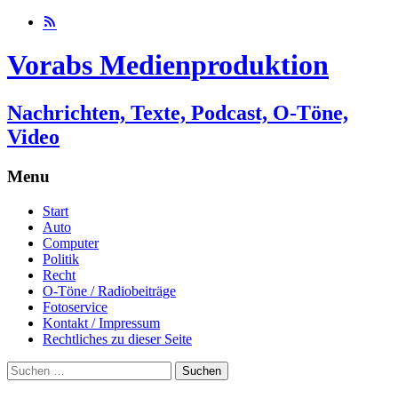
Vorabs Medienproduktion
Nachrichten, Texte, Podcast, O-Töne,
Video
Menu
Skip
Start
to
Auto
content
Computer
Politik
Recht
O-Töne / Radiobeiträge
Fotoservice
Kontakt / Impressum
Rechtliches zu dieser Seite
Suchen
nach: