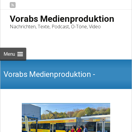
Vorabs Medienproduktion
Nachrichten, Texte, Podcast, O-Töne, Video
Skip
to
Suchen
content
nach:
Menu
Vorabs Medienproduktion -
Nachrichten, Texte, Podcast, O-Töne,