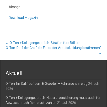
Absage.
Download Magazin
Post
←
O-Ton + Kollegengespräch: Strafen fürs Böllern
O-Ton: Darf der Chef die Farbe der Arbeitskleidung bestimmen?
→
navigation
Aktuell
O-Ton: Im Suff auf dem E-Scooter – Führerschein weg
24. Juli
2026
O-Ton + Kollegengespräch: Hausratversicherung muss auch für
Abwasser nach Rohrbruch zahlen
21. Juli 2026