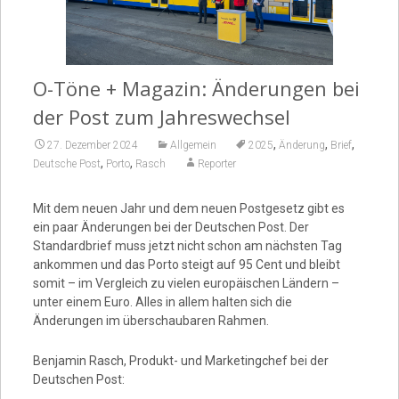
Video
O-Töne + Magazin: Änderungen bei
der Post zum Jahreswechsel
,
,
,
27. Dezember 2024
Allgemein
2025
Änderung
Brief
,
,
Deutsche Post
Porto
Rasch
Reporter
Mit dem neuen Jahr und dem neuen Postgesetz gibt es
ein paar Änderungen bei der Deutschen Post. Der
Standardbrief muss jetzt nicht schon am nächsten Tag
ankommen und das Porto steigt auf 95 Cent und bleibt
somit – im Vergleich zu vielen europäischen Ländern –
unter einem Euro. Alles in allem halten sich die
Änderungen im überschaubaren Rahmen.
Benjamin Rasch, Produkt- und Marketingchef bei der
Deutschen Post: