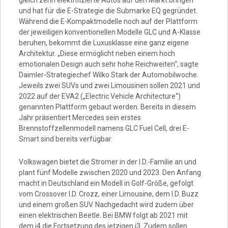
und hat für die E-Strategie die Submarke EQ gegründet.
Während die E-Kompaktmodelle noch auf der Plattform
der jeweiligen konventionellen Modelle GLC und A-Klasse
beruhen, bekommt die Luxusklasse eine ganz eigene
Architektur. „Diese ermöglicht neben einem hoch
emotionalen Design auch sehr hohe Reichweiten“, sagte
Daimler-Strategiechef Wilko Stark der Automobilwoche.
Jeweils zwei SUVs und zwei Limousinen sollen 2021 und
2022 auf der EVA2 („Electric Vehicle Architecture“)
genannten Plattform gebaut werden. Bereits in diesem
Jahr präsentiert Mercedes sein erstes
Brennstoffzellenmodell namens GLC Fuel Cell, drei E-
Smart sind bereits verfügbar.
Volkswagen bietet die Stromer in der I.D.-Familie an und
plant fünf Modelle zwischen 2020 und 2023. Den Anfang
macht in Deutschland ein Modell in Golf-Größe, gefolgt
vom Crossover I.D. Crozz, einer Limousine, dem I.D. Buzz
und einem großen SUV. Nachgedacht wird zudem über
einen elektrischen Beetle. Bei BMW folgt ab 2021 mit
dem i4 die Fortsetzung des jetzigen i3. Zudem sollen