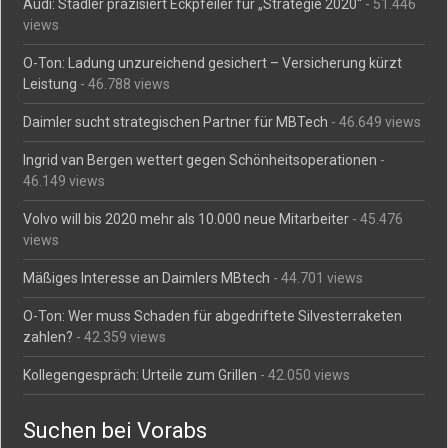
Audi: Stadler präzisiert Eckpfeiler für „Strategie 2020“
- 51.446
views
O-Ton: Ladung unzureichend gesichert – Versicherung kürzt
Leistung
- 46.788 views
Daimler sucht strategischen Partner für MBTech
- 46.649 views
Ingrid van Bergen wettert gegen Schönheitsoperationen
-
46.149 views
Volvo will bis 2020 mehr als 10.000 neue Mitarbeiter
- 45.476
views
Mäßiges Interesse an Daimlers MBtech
- 44.701 views
O-Ton: Wer muss Schaden für abgedriftete Silvesterraketen
zahlen?
- 42.359 views
Kollegengespräch: Urteile zum Grillen
- 42.050 views
Suchen bei Vorabs