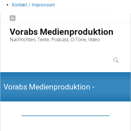
Kontakt / Impressum
Vorabs Medienproduktion
Nachrichten, Texte, Podcast, O-Töne, Video
Skip
to
Suchen
content
nach:
Vorabs Medienproduktion -
Nachrichten, Texte, Podcast, O-Töne,