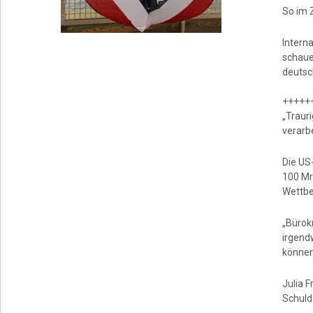
So im 
Intern
schaue
deutsch
+++++
„Trauri
verarb
Die US
100 Mr
Wettbe
„Bürok
irgend
können
Julia 
Schul