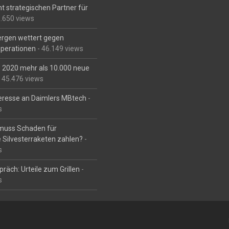
t strategischen Partner für
6.650 views
Bergen wettert gegen
perationen
- 46.149 views
is 2020 mehr als 10.000 neue
 45.476 views
eresse an Daimlers MBtech
-
s
muss Schaden für
 Silvesterraketen zahlen?
-
s
räch: Urteile zum Grillen
-
s