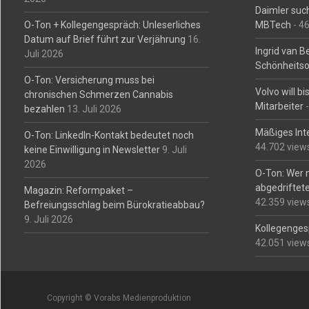
Daimler such
O-Ton + Kollegengespräch: Unleserliches
MBTech
- 4
Datum auf Brief führt zur Verjährung
16.
Ingrid van 
Juli 2026
Schönheitso
O-Ton: Versicherung muss bei
Volvo will b
chronischen Schmerzen Cannabis
Mitarbeiter
-
bezahlen
13. Juli 2026
Mäßiges Int
O-Ton: LinkedIn-Kontakt bedeutet noch
44.702 view
keine Einwilligung in Newsletter
9. Juli
2026
O-Ton: Wer 
abgedriftete
Magazin: Reformpaket –
42.359 view
Befreiungsschlag beim Bürokratieabbau?
9. Juli 2026
Kollegengesp
42.051 view
Copyright © Vorabs Medienproduktion