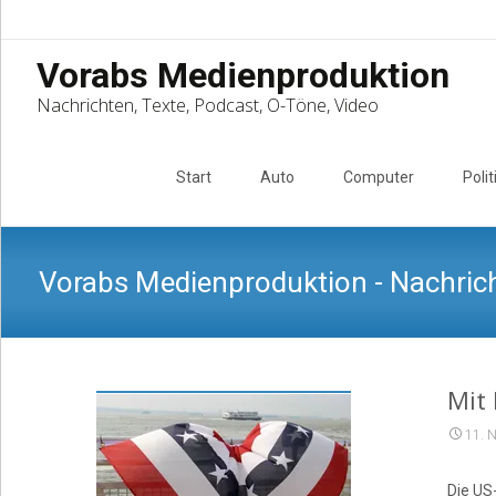
Vorabs Medienproduktion
Nachrichten, Texte, Podcast, O-Töne, Video
Skip
to
Start
Auto
Computer
Polit
content
Vorabs Medienproduktion - Nachrich
Mit
11. 
Die US