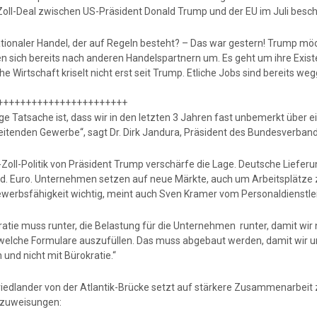
Zoll-Deal zwischen US-Präsident Donald Trump und der EU im Juli beschl
ationaler Handel, der auf Regeln besteht? – Das war gestern! Trump
n sich bereits nach anderen Handelspartnern um. Es geht um ihre Exist
e Wirtschaft kriselt nicht erst seit Trump. Etliche Jobs sind bereits w
+++++++++++++++++++++++
ge Tatsache ist, dass wir in den letzten 3 Jahren fast unbemerkt über e
eitenden Gewerbe“, sagt Dr. Dirk Jandura, Präsident des Bundesverban
-Zoll-Politik von Präsident Trump verschärfe die Lage. Deutsche Liefer
d. Euro. Unternehmen setzen auf neue Märkte, auch um Arbeitsplätze z
werbsfähigkeit wichtig, meint auch Sven Kramer vom Personaldienstle
ratie muss runter, die Belastung für die Unternehmen runter, damit wi
welche Formulare auszufüllen. Das muss abgebaut werden, damit wir u
 und nicht mit Bürokratie.“
Friedlander von der Atlantik-Brücke setzt auf stärkere Zusammenarbei
dzuweisungen: