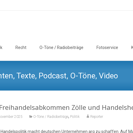
ik
Recht
O-Töne / Radiobeiträge
Fotoservice
ten, Texte, Podcast, O-Töne, Video
 Freihandelsabkommen Zölle und Handels
,
November 2025
O-Töne / Radiobeiträge
Politik
Reporter
-Handelspolitik macht deutschen Unternehmen arg zu schaffen. Auf Masc