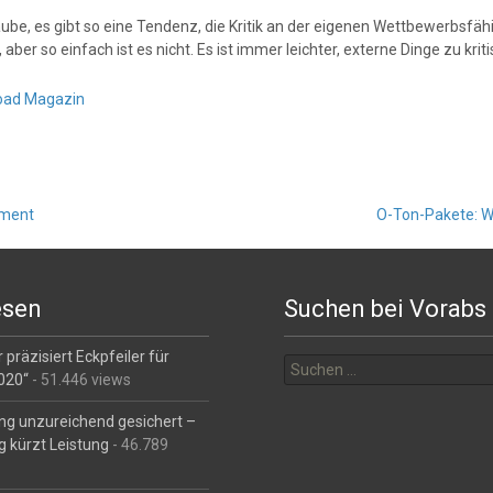
aube, es gibt so eine Tendenz, die Kritik an der eigenen Wettbewerbsfäh
 aber so einfach ist es nicht. Es ist immer leichter, externe Dinge zu kri
oad Magazin
ement
O-Ton-Pakete: We
esen
Suchen bei Vorabs
Suchen
 präzisiert Eckpfeiler für
nach:
2020“
- 51.446 views
ng unzureichend gesichert –
g kürzt Leistung
- 46.789