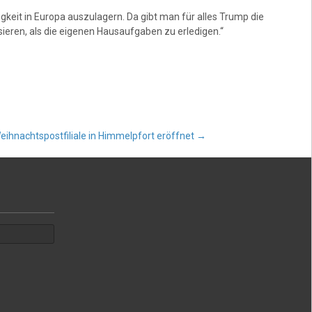
igkeit in Europa auszulagern. Da gibt man für alles Trump die
tisieren, als die eigenen Hausaufgaben zu erledigen.“
ihnachtspostfiliale in Himmelpfort eröffnet
→