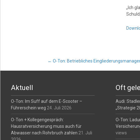
„Ich gl
Schuld,
Downl
Post
←
O-Ton: Betriebliches Eingliederungsmanag
navigation
Aktuell
Oft gel
O-Ton: Im Suff auf dem E-Scooter –
Audi: Stadler
Führerschein weg
24. Juli 2026
„Strategie 
O-Ton + Kollegengespräch:
O-Ton: Ladu
Hausratversicherung muss auch für
Versicherun
Abwasser nach Rohrbruch zahlen
21. Juli
views
2026