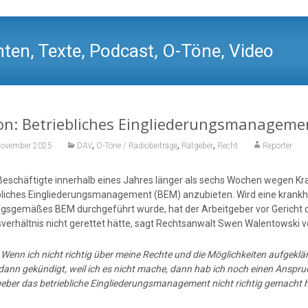
ten, Texte, Podcast, O-Töne, Video
on: Betriebliches Eingliederungsmanageme
,
,
,
November 2025
DAV
O-Töne / Radiobeiträge
Ratgeber
Recht
Reporter
schäftigte innerhalb eines Jahres länger als sechs Wochen wegen Krankh
bliches Eingliederungsmanagement (BEM) anzubieten. Wird eine krankh
gsgemäßes BEM durchgeführt wurde, hat der Arbeitgeber vor Gericht 
sverhältnis nicht gerettet hätte, sagt Rechtsanwalt Swen Walentowski 
:
Wenn ich nicht richtig über meine Rechte und die Möglichkeiten aufgeklä
ann gekündigt, weil ich es nicht mache, dann hab ich noch einen Anspruc
geber das betriebliche Eingliederungsmanagement nicht richtig gemacht h