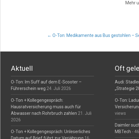
Mehr u
Post
←
O-Ton: Medikamente aus Bus gestohlen – S
navigation
Aktuell
Oft gel
O-Ton: Im Suff auf dem E-Scooter –
Audi: Stadler
Führerschein weg
24. Juli 2026
„Strategie 
O-Ton + Kollegengespräch:
O-Ton: Ladu
Hausratversicherung muss auch für
Versicherun
Abwasser nach Rohrbruch zahlen
21. Juli
views
2026
Daimler such
O-Ton + Kollegengespräch: Unleserliches
MBTech
- 4
Datum auf Brief führt zur Verjährung
16.