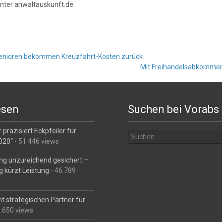
nter anwaltauskunft.de.
enioren bekommen Kreuzfahrt-Kosten zurück
Mit Freihandelsabkomme
esen
Suchen bei Vorabs
Suchen
 präzisiert Eckpfeiler für
nach:
2020“
- 51.446 views
ng unzureichend gesichert –
g kürzt Leistung
- 46.789
t strategischen Partner für
6.650 views