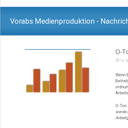
Vorabs Medienproduktion - Nachrich
O-T
10. 
Wenn Be
Betrie
ordnun
Arbeit
O-Ton
werde d
Arbeit