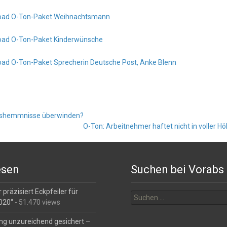
oad O-Ton-Paket Weihnachtsmann
ad O-Ton-Paket Kinderwünsche
ad O-Ton-Paket Sprecherin Deutsche Post, Anke Blenn
lshemmnisse überwinden?
O-Ton: Arbeitnehmer haftet nicht in voller 
esen
Suchen bei Vorabs
Suchen
 präzisiert Eckpfeiler für
nach:
2020“
- 51.470 views
ng unzureichend gesichert –