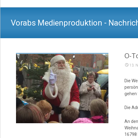
Vorabs Medienproduktion - Nachrich
O-To
13. 
Die We
persönl
gehen 
Die Adr
An de
Weihna
16798 