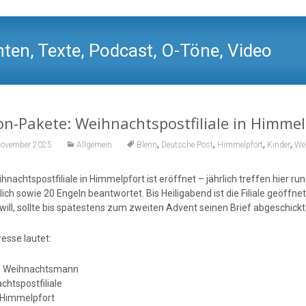
ten, Texte, Podcast, O-Töne, Video
n-Pakete: Weihnachtspostfiliale in Himmel
,
,
,
,
November 2025
Allgemein
Blenn
Deutsche Post
Himmelpfort
Kinder
We
ihnachtspostfiliale in Himmelpfort ist eröffnet – jährlich treffen hi
ich sowie 20 Engeln beantwortet. Bis Heiligabend ist die Filiale geöffn
will, sollte bis spätestens zum zweiten Advent seinen Brief abgeschickt
esse lautet:
n Weihnachtsmann
chtspostfiliale
Himmelpfort