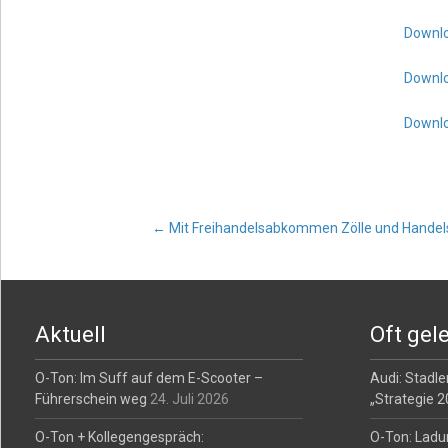
Downl
Downlo
Downlo
Post
←
Mit Freihandelsabkommen Zölle und Hande
navigation
Aktuell
Oft gel
O-Ton: Im Suff auf dem E-Scooter –
Audi: Stadler
Führerschein weg
24. Juli 2026
„Strategie 
O-Ton + Kollegengespräch:
O-Ton: Ladu