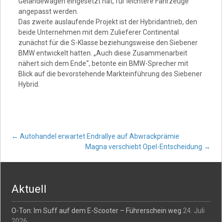
Geländewagen eingesetzt hat, für leichtere Fahrzeuge
angepasst werden.
Das zweite auslaufende Projekt ist der Hybridantrieb, den
beide Unternehmen mit dem Zulieferer Continental
zunächst für die S-Klasse beziehungsweise den Siebener
BMW entwickelt hatten. „Auch diese Zusammenarbeit
nähert sich dem Ende“, betonte ein BMW-Sprecher mit
Blick auf die bevorstehende Markteinführung des Siebener
Hybrid.
Post
←
Autohandel erwartet Endrallye auf Abwrackprämie
Magna verschiebt Opel-Entscheidung
→
navigation
Aktuell
O-Ton: Im Suff auf dem E-Scooter – Führerschein weg
24. Juli
2026