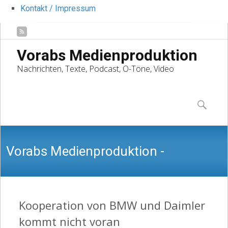
Kontakt / Impressum
Vorabs Medienproduktion
Nachrichten, Texte, Podcast, O-Töne, Video
Skip
to
Suchen
content
nach:
Vorabs Medienproduktion -
Nachrichten, Texte, Podcast, O-Töne,
Kooperation von BMW und Daimler
kommt nicht voran