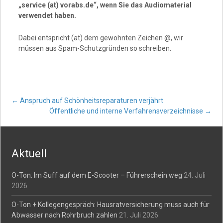
„service (at) vorabs.de“, wenn Sie das Audiomaterial
verwendet haben.
Dabei entspricht (at) dem gewohnten Zeichen @, wir
müssen aus Spam-Schutzgründen so schreiben.
Post
←
Anspruch auf Schönheitsreparaturen verjährt
Öffentliche und interne Verfahrensverzeichnisse
→
navigation
Aktuell
O-Ton: Im Suff auf dem E-Scooter – Führerschein weg
24. Juli
2026
O-Ton + Kollegengespräch: Hausratversicherung muss auch für
Abwasser nach Rohrbruch zahlen
21. Juli 2026