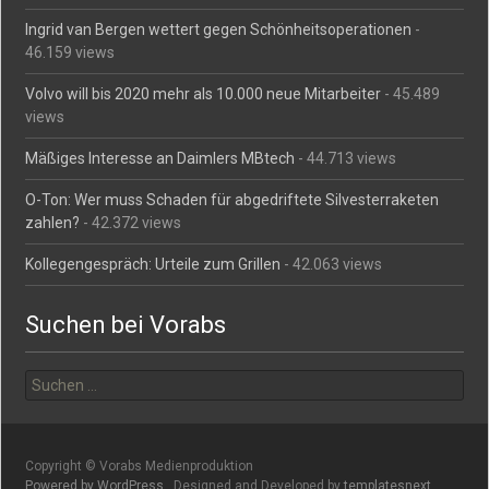
Ingrid van Bergen wettert gegen Schönheitsoperationen
-
46.159 views
Volvo will bis 2020 mehr als 10.000 neue Mitarbeiter
- 45.489
views
Mäßiges Interesse an Daimlers MBtech
- 44.713 views
O-Ton: Wer muss Schaden für abgedriftete Silvesterraketen
zahlen?
- 42.372 views
Kollegengespräch: Urteile zum Grillen
- 42.063 views
Suchen bei Vorabs
Suchen
nach:
Copyright © Vorabs Medienproduktion
Powered by WordPress
, Designed and Developed by
templatesnext