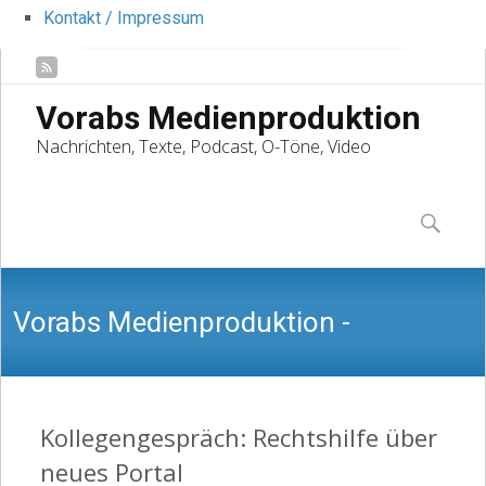
Kontakt / Impressum
Vorabs Medienproduktion
Nachrichten, Texte, Podcast, O-Töne, Video
Skip
to
Suchen
content
nach:
Vorabs Medienproduktion -
Nachrichten, Texte, Podcast, O-Töne,
Kollegengespräch: Rechtshilfe über
neues Portal