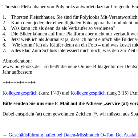
Thorsten Fleischhauer von Polylooks antwortet dazu auf folgende Fr
1. Thorsten Fleischhauer, Sie sind für Polylooks Mit-Verantwortlich
2. Kann denn jeder, der einen digitalen Fotoapparat hat und nicht n
3. Was kann ich als denn da als Verkäufer so verdienen?
4. Die Bilder können auf Ihrer Plattform aber nicht nur verkauft we
5. Jetzt weiß ich als Journalist ja, dass ich nicht einfach alle Bilder
6. Wie komm’ ich als Käufer denn an ein Foto – und was kostet mi
7. Alles klar. Zum Schluss interessiert mich noch, was den zur Zeit 
Abmoderation:
www.polylooks.de – so heißt die neue Online-Bildagentur der Deutsch
Jahr aufbessern.
++++++++++++
Kollegengespräch
(kurz 1´40) und
Kollegengespräch
(lang 3´15) (Anh
Bitte senden Sie uns eine E-Mail auf die Adresse „service (at) v
Dabei entspricht (at) dem gewohnten Zeichen @, wir müssen aus S
Post
←
Geschäftsführung haftet bei Daten-Missbrauch
O-Ton: Bei Ausfahr