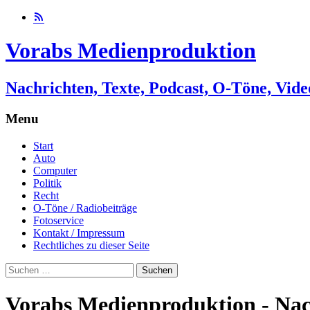
Vorabs Medienproduktion
Nachrichten, Texte, Podcast, O-Töne, Vide
Menu
Skip
Start
to
Auto
content
Computer
Politik
Recht
O-Töne / Radiobeiträge
Fotoservice
Kontakt / Impressum
Rechtliches zu dieser Seite
Suchen
nach:
Vorabs Medienproduktion - Nach