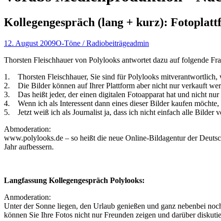
Kollegengespräch (lang + kurz): Fotoplatt
12. August 2009
O-Töne / Radiobeiträge
admin
Thorsten Fleischhauer von Polylooks antwortet dazu auf folgende Fr
1. Thorsten Fleischhauer, Sie sind für Polylooks mitverantwortlich, 
2. Die Bilder können auf Ihrer Plattform aber nicht nur verkauft we
3. Das heißt jeder, der einen digitalen Fotoapparat hat und nicht n
4. Wenn ich als Interessent dann eines dieser Bilder kaufen möchte,
5. Jetzt weiß ich als Journalist ja, dass ich nicht einfach alle Bilder
Abmoderation:
www.polylooks.de – so heißt die neue Online-Bildagentur der Deutsch
Jahr aufbessern.
Langfassung Kollegengespräch Polylooks:
Anmoderation:
Unter der Sonne liegen, den Urlaub genießen und ganz nebenbei noch
können Sie Ihre Fotos nicht nur Freunden zeigen und darüber diskuti