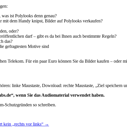
agen:
, was ist Polylooks denn genau?
ur mit dem Handy knipst, Bilder auf Polylooks verkaufen?
rden, oder?
 veröffentlichen darf – gibt es da bei Ihnen auch bestimmte Regeln?
ch das?
die gefragtesten Motive sind
en Telekom. Für ein paar Euro können Sie da Bilder kaufen – oder mit
ören: linke Maustaste, Download: rechte Maustaste, „Ziel speichern un
orabs.de“, wenn Sie das Audiomaterial verwendet haben.
pam-Schutzgründen so schreiben.
t kein „rechts vor links“
→