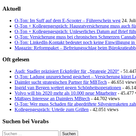
navigation
Aktuell
O-Ton: Im Suff auf dem E-Scooter – Führerschein weg
24. Jul
O-Ton + Kollegengespräch: Hausratversicherung muss auch fü
O-Ton + Kollegengespräch: Unleserliches Datum auf Brief führ
O-Ton: Versicherung muss bei chronischen Schmerzen Cannab
O-Ton: LinkedIn-Kontakt bedeutet noch keine Einwilligung in
Magazin: Reformpaket – Befreiungsschlag beim Bürokratieab
Oft gelesen
Audi: Stadler präzisiert Eckpfeiler für „Strategie 2020“
- 51.44
O-Ton: Ladung unzureichend gesichert – Versicherung kürzt L
Daimler sucht strategischen Partner für MBTech
- 46.651 view
Ingrid van Bergen wettert gegen Schönheitsoperationen
- 46.14
Volvo will bis 2020 mehr als 10.000 neue Mitarbeiter
- 45.477 
Mäßiges Interesse an Daimlers MBtech
- 44.702 views
O-Ton: Wer muss Schaden für abgedriftete Silvesterraketen zah
Kollegengespräch: Urteile zum Grillen
- 42.051 views
Suchen bei Vorabs
Suchen