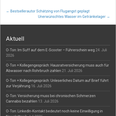
Post
←
Bestsellerautor Schätzing von Flugangst geplagt
Unerwünschtes Wasser im Getränkelager
→
navigation
Aktuell
O-Ton: Im Suff auf dem E-Scooter – Führerschein weg
24. Juli
2026
O-Ton + Kollegengespräch: Hausratversicherung muss auch für
Abwasser nach Rohrbruch zahlen
21. Juli 2026
O-Ton + Kollegengespräch: Unleserliches Datum auf Brief führt
zur Verjährung
16. Juli 2026
O-Ton: Versicherung muss bei chronischen Schmerzen
Cannabis bezahlen
13. Juli 2026
O-Ton: LinkedIn-Kontakt bedeutet noch keine Einwilligung in