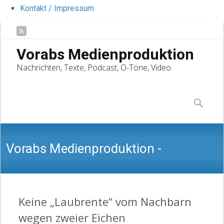
Kontakt / Impressum
Vorabs Medienproduktion
Nachrichten, Texte, Podcast, O-Töne, Video
Skip
to
Suchen
content
nach:
Vorabs Medienproduktion -
Nachrichten, Texte, Podcast, O-Töne,
Keine „Laubrente“ vom Nachbarn
wegen zweier Eichen