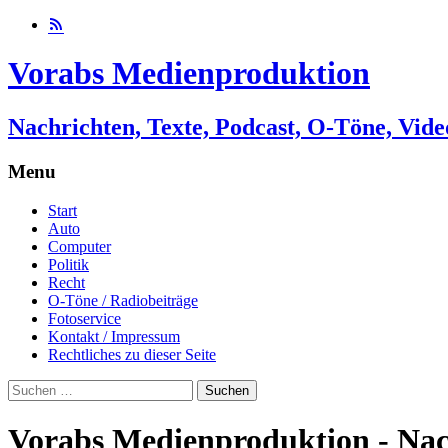
Vorabs Medienproduktion
Nachrichten, Texte, Podcast, O-Töne, Vide
Menu
Skip
Start
to
Auto
content
Computer
Politik
Recht
O-Töne / Radiobeiträge
Fotoservice
Kontakt / Impressum
Rechtliches zu dieser Seite
Suchen
nach:
Vorabs Medienproduktion - Nach