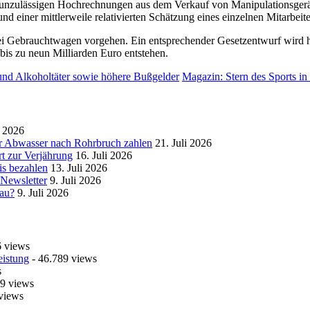
 unzulässigen Hochrechnungen aus dem Verkauf von Manipulationsgeräte
nd einer mittlerweile relativierten Schätzung eines einzelnen Mitarbeite
ei Gebrauchtwagen vorgehen. Ein entsprechender Gesetzentwurf wird h
bis zu neun Milliarden Euro entstehen.
 und Alkoholtäter sowie höhere Bußgelder
Magazin: Stern des Sports in
i 2026
r Abwasser nach Rohrbruch zahlen
21. Juli 2026
t zur Verjährung
16. Juli 2026
is bezahlen
13. Juli 2026
 Newsletter
9. Juli 2026
bau?
9. Juli 2026
6 views
eistung
- 46.789 views
s
9 views
views