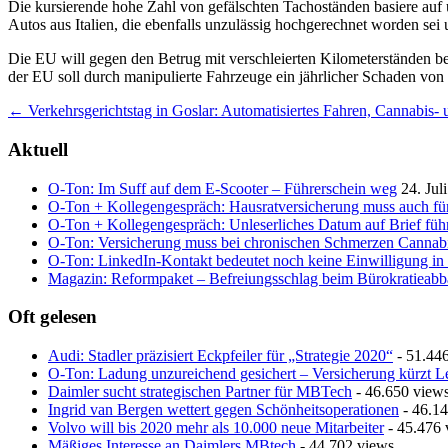
Die kursierende hohe Zahl von gefälschten Tachoständen basiere auf
Autos aus Italien, die ebenfalls unzulässig hochgerechnet worden sei u
Die EU will gegen den Betrug mit verschleierten Kilometerständen b
der EU soll durch manipulierte Fahrzeuge ein jährlicher Schaden von 
Post
←
Verkehrsgerichtstag in Goslar: Automatisiertes Fahren, Cannabis-
navigation
Aktuell
O-Ton: Im Suff auf dem E-Scooter – Führerschein weg
24. Jul
O-Ton + Kollegengespräch: Hausratversicherung muss auch fü
O-Ton + Kollegengespräch: Unleserliches Datum auf Brief führ
O-Ton: Versicherung muss bei chronischen Schmerzen Cannab
O-Ton: LinkedIn-Kontakt bedeutet noch keine Einwilligung in
Magazin: Reformpaket – Befreiungsschlag beim Bürokratieab
Oft gelesen
Audi: Stadler präzisiert Eckpfeiler für „Strategie 2020“
- 51.44
O-Ton: Ladung unzureichend gesichert – Versicherung kürzt L
Daimler sucht strategischen Partner für MBTech
- 46.650 view
Ingrid van Bergen wettert gegen Schönheitsoperationen
- 46.14
Volvo will bis 2020 mehr als 10.000 neue Mitarbeiter
- 45.476 
Mäßiges Interesse an Daimlers MBtech
- 44.702 views