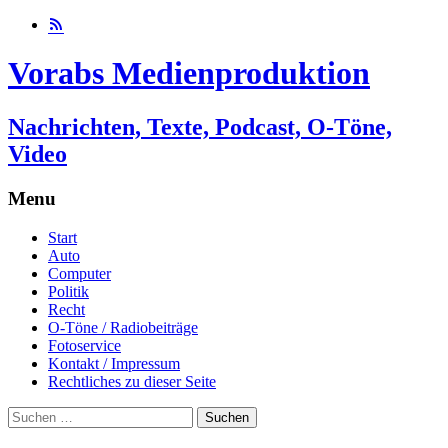
Vorabs Medienproduktion
Nachrichten, Texte, Podcast, O-Töne,
Video
Menu
Skip
Start
to
Auto
content
Computer
Politik
Recht
O-Töne / Radiobeiträge
Fotoservice
Kontakt / Impressum
Rechtliches zu dieser Seite
Suchen
nach: