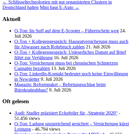
Post
←
Schlüsseltechnologien mit gut organisierten Clustern in
Deutschland halten
Mini baut E-Auto
→
navigation
Aktuell
O-Ton: Im Suff auf dem E-Scooter – Führerschein weg
24.
Juli 2026
O-Ton + Kollegengespräch: Hausratversicherung muss auch
für Abwasser nach Rohrbruch zahlen
21. Juli 2026
O-Ton + Kollegengespräch: Unleserliches Datum auf Brief
führt zur Verjährung
16. Juli 2026
O-Ton: Versicherung muss bei chronischen Schmerzen
Cannabis bezahlen
13. Juli 2026
O-Ton: LinkedIn-Kontakt bedeutet noch keine Einwilligung
in Newsletter
9. Juli 2026
Magazin: Reformpaket – Befreiungsschlag beim
Bürokratieabbau?
9. Juli 2026
Oft gelesen
Audi: Stadler präzisiert Eckpfeiler für „Strategie 2020“
-
51.456 views
O-Ton: Ladung unzureichend gesichert – Versicherung kürzt
Leistung
- 46.794 views