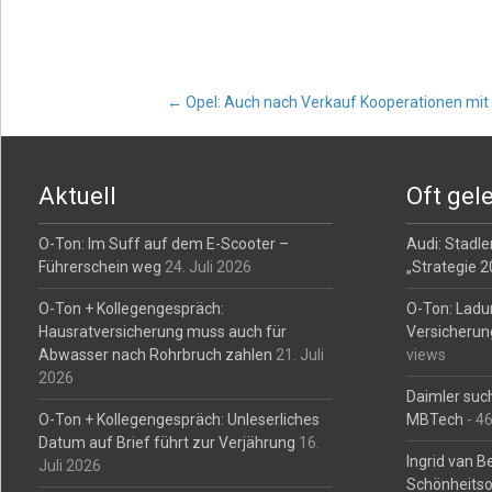
Post
←
Opel: Auch nach Verkauf Kooperationen mi
navigation
Aktuell
Oft gel
O-Ton: Im Suff auf dem E-Scooter –
Audi: Stadler
Führerschein weg
24. Juli 2026
„Strategie 
O-Ton + Kollegengespräch:
O-Ton: Ladu
Hausratversicherung muss auch für
Versicherun
Abwasser nach Rohrbruch zahlen
21. Juli
views
2026
Daimler such
O-Ton + Kollegengespräch: Unleserliches
MBTech
- 4
Datum auf Brief führt zur Verjährung
16.
Ingrid van 
Juli 2026
Schönheitso