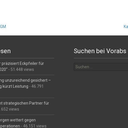
t GM
Ka
esen
Suchen bei Vorabs
Suchen
 präzisiert Eckpfeiler für
nach:
2020“
- 51.448 views
ng unzureichend gesichert –
g kürzt Leistung
- 46.791
t strategischen Partner für
6.652 views
Bergen wettert gegen
perationen
- 46.151 views