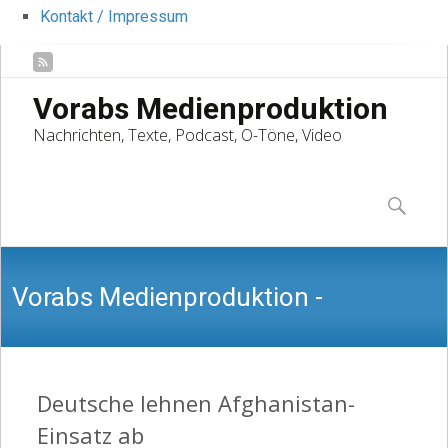
Kontakt / Impressum
Vorabs Medienproduktion
Nachrichten, Texte, Podcast, O-Töne, Video
Skip
to
Suchen
content
nach:
Vorabs Medienproduktion -
Nachrichten, Texte, Podcast, O-Töne,
Deutsche lehnen Afghanistan-
Einsatz ab