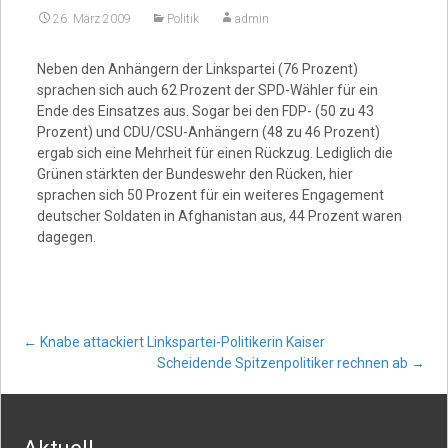
26. März 2009
Politik
admin
Video
Neben den Anhängern der Linkspartei (76 Prozent)
sprachen sich auch 62 Prozent der SPD-Wähler für ein
Ende des Einsatzes aus. Sogar bei den FDP- (50 zu 43
Prozent) und CDU/CSU-Anhängern (48 zu 46 Prozent)
ergab sich eine Mehrheit für einen Rückzug. Lediglich die
Grünen stärkten der Bundeswehr den Rücken, hier
sprachen sich 50 Prozent für ein weiteres Engagement
deutscher Soldaten in Afghanistan aus, 44 Prozent waren
dagegen.
Post
←
Knabe attackiert Linkspartei-Politikerin Kaiser
Scheidende Spitzenpolitiker rechnen ab
→
navigation