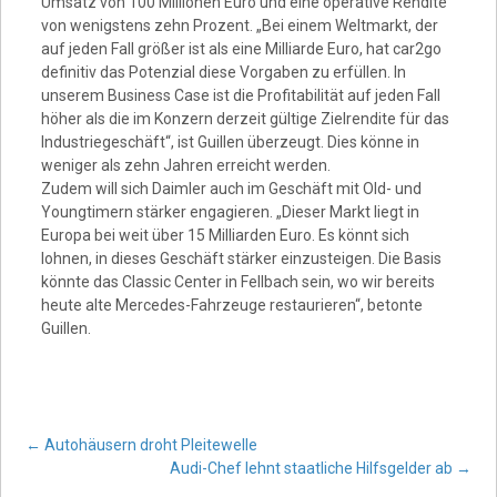
Umsatz von 100 Millionen Euro und eine operative Rendite
von wenigstens zehn Prozent. „Bei einem Weltmarkt, der
auf jeden Fall größer ist als eine Milliarde Euro, hat car2go
definitiv das Potenzial diese Vorgaben zu erfüllen. In
unserem Business Case ist die Profitabilität auf jeden Fall
höher als die im Konzern derzeit gültige Zielrendite für das
Industriegeschäft“, ist Guillen überzeugt. Dies könne in
weniger als zehn Jahren erreicht werden.
Zudem will sich Daimler auch im Geschäft mit Old- und
Youngtimern stärker engagieren. „Dieser Markt liegt in
Europa bei weit über 15 Milliarden Euro. Es könnt sich
lohnen, in dieses Geschäft stärker einzusteigen. Die Basis
könnte das Classic Center in Fellbach sein, wo wir bereits
heute alte Mercedes-Fahrzeuge restaurieren“, betonte
Guillen.
Post
←
Autohäusern droht Pleitewelle
Audi-Chef lehnt staatliche Hilfsgelder ab
→