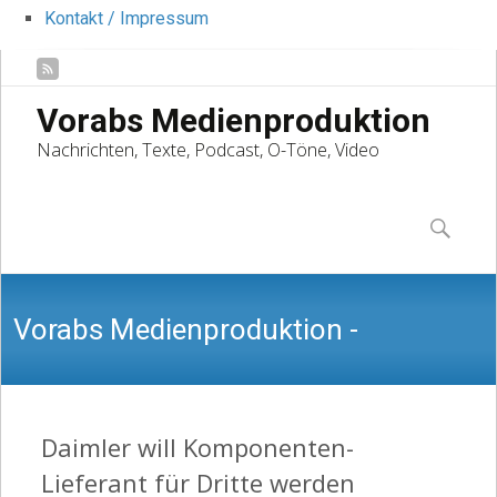
Kontakt / Impressum
Vorabs Medienproduktion
Nachrichten, Texte, Podcast, O-Töne, Video
Skip
to
Suchen
content
nach:
Vorabs Medienproduktion -
Nachrichten, Texte, Podcast, O-Töne,
Daimler will Komponenten-
Lieferant für Dritte werden