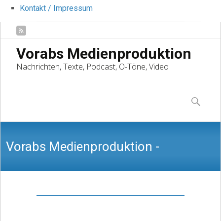
Kontakt / Impressum
Vorabs Medienproduktion
Nachrichten, Texte, Podcast, O-Töne, Video
Skip
to
Suchen
content
nach:
Vorabs Medienproduktion -
Nachrichten, Texte, Podcast, O-Töne,