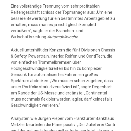
Eine vollständige Trennung vom sehr profitablen
Reifengeschäft schloss der Topmanager aus: „Um eine
bessere Bewertung für ein bestimmtes Arbeitsgebiet zu
erhalten, muss man es ja nicht gleich komplett
veräußern“, sagte er der Branchen- und
Wirtschaftszeitung
Automobilwoche
.
Aktuell unterhält der Konzern die fünf Divisionen Chassis
& Safety, Powertrain, Interior, Reifen und ContiTech, die
von einfachen Trommelbremsen über
Hochgeschwindigkeitsreifen bis hin zu komplexer
Sensorik für automatisiertes Fahren ein großes
Spektrum abdecken. „Wir müssen schon zugeben, dass
unser Portfolio stark diversifiziert ist“, sagte Degenhart
am Rande der US-Messe und ergänzte: „Continental
muss nochmals flexibler werden, agiler, darf keinesfalls
Geschwindigkeit verlieren.“
Analysten wie Jürgen Pieper vom Frankfurter Bankhaus
Metzler beurteilen die Pläne positiv: „Der Zulieferer Conti
wird derzeit noch tendenziell unterbewertetet, da seine