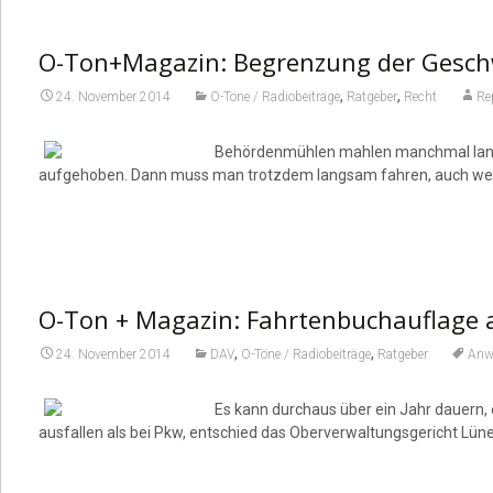
O-Ton+Magazin: Begrenzung der Geschw
,
,
24. November 2014
O-Töne / Radiobeiträge
Ratgeber
Recht
Re
Behördenmühlen mahlen manchmal langs
aufgehoben. Dann muss man trotzdem langsam fahren, auch wenn
O-Ton + Magazin: Fahrtenbuchauflage 
,
,
24. November 2014
DAV
O-Töne / Radiobeiträge
Ratgeber
Anw
Es kann durchaus über ein Jahr dauern,
ausfallen als bei Pkw, entschied das Oberverwaltungsgericht Lün