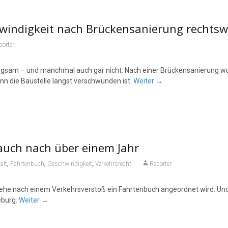
indigkeit nach Brückensanierung rechtsw
porter
am – und manchmal auch gar nicht: Nach einer Brückensanierung wur
 die Baustelle längst verschwunden ist.
Weiter
→
auch nach über einem Jahr
,
,
,
alt
Fahrtenbuch
Geschwindigkeit
Verkehrsrecht
Reporter
 ehe nach einem Verkehrsverstoß ein Fahrtenbuch angeordnet wird. Und
eburg.
Weiter
→