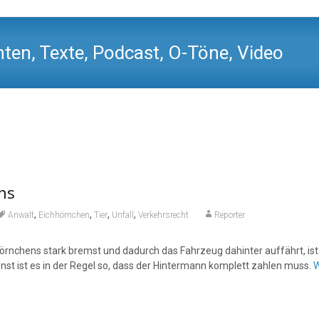
ten, Texte, Podcast, O-Töne, Video
ns
,
,
,
,
Anwalt
Eichhörnchen
Tier
Unfall
Verkehrsrecht
Reporter
rnchens stark bremst und dadurch das Fahrzeug dahinter auffährt, ist
t ist es in der Regel so, dass der Hintermann komplett zahlen muss.
W