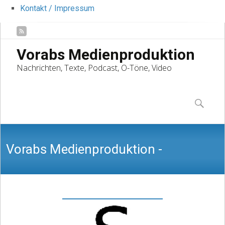
Kontakt / Impressum
Vorabs Medienproduktion
Nachrichten, Texte, Podcast, O-Töne, Video
Skip
to
Suchen
content
nach:
Vorabs Medienproduktion -
Nachrichten, Texte, Podcast, O-Töne,