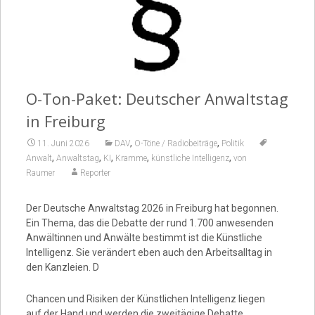
Video
O-Ton-Paket: Deutscher Anwaltstag
in Freiburg
,
,
11. Juni 2026
DAV
O-Töne / Radiobeiträge
Politik
,
,
,
,
,
Anwalt
Anwaltstag
KI
Kramme
künstliche Intelligenz
von
Raumer
Reporter
Der Deutsche Anwaltstag 2026 in Freiburg hat begonnen.
Ein Thema, das die Debatte der rund 1.700 anwesenden
Anwältinnen und Anwälte bestimmt ist die Künstliche
Intelligenz. Sie verändert eben auch den Arbeitsalltag in
den Kanzleien. D
Chancen und Risiken der Künstlichen Intelligenz liegen
auf der Hand und werden die zweitägige Debatte