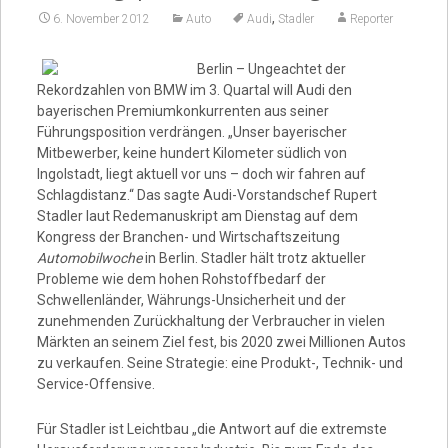
,
6. November 2012
Auto
Audi
Stadler
Reporter
Video
Berlin – Ungeachtet der
Rekordzahlen von BMW im 3. Quartal will Audi den
bayerischen Premiumkonkurrenten aus seiner
Führungsposition verdrängen. „Unser bayerischer
Mitbewerber, keine hundert Kilometer südlich von
Ingolstadt, liegt aktuell vor uns – doch wir fahren auf
Schlagdistanz.“
Das sagte Audi-Vorstandschef Rupert
Stadler laut Redemanuskript am Dienstag auf dem
Kongress der Branchen- und Wirtschaftszeitung
Automobilwoche
in Berlin.
Stadler hält trotz aktueller
Probleme wie dem hohen Rohstoffbedarf der
Schwellenländer, Währungs-Unsicherheit und der
zunehmenden Zurückhaltung der Verbraucher in vielen
Märkten an seinem Ziel fest, bis 2020 zwei Millionen Autos
zu verkaufen. Seine Strategie: eine Produkt-, Technik- und
Service-Offensive.
Für Stadler ist Leichtbau „die Antwort auf die extremste