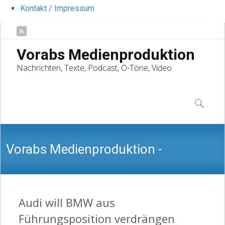
Kontakt / Impressum
Vorabs Medienproduktion
Nachrichten, Texte, Podcast, O-Töne, Video
Skip
to
Suchen
content
nach:
Vorabs Medienproduktion -
Nachrichten, Texte, Podcast, O-Töne,
Audi will BMW aus
Führungsposition verdrängen