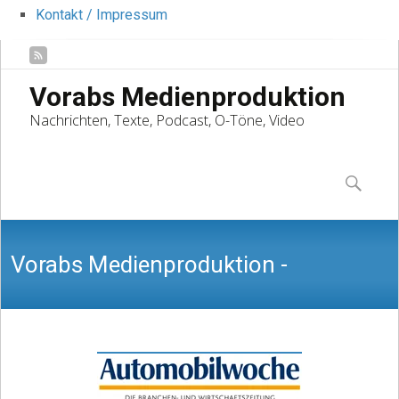
Kontakt / Impressum
Vorabs Medienproduktion
Nachrichten, Texte, Podcast, O-Töne, Video
Skip
to
Suchen
content
nach:
Vorabs Medienproduktion -
Nachrichten, Texte, Podcast, O-Töne,