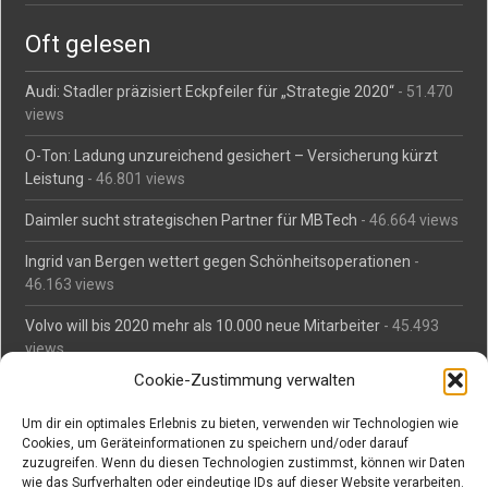
Oft gelesen
Audi: Stadler präzisiert Eckpfeiler für „Strategie 2020“
- 51.470
views
O-Ton: Ladung unzureichend gesichert – Versicherung kürzt
Leistung
- 46.801 views
Daimler sucht strategischen Partner für MBTech
- 46.664 views
Ingrid van Bergen wettert gegen Schönheitsoperationen
-
46.163 views
Volvo will bis 2020 mehr als 10.000 neue Mitarbeiter
- 45.493
views
Cookie-Zustimmung verwalten
Mäßiges Interesse an Daimlers MBtech
- 44.716 views
Um dir ein optimales Erlebnis zu bieten, verwenden wir Technologien wie
O-Ton: Wer muss Schaden für abgedriftete Silvesterraketen
Cookies, um Geräteinformationen zu speichern und/oder darauf
zahlen?
- 42.379 views
zuzugreifen. Wenn du diesen Technologien zustimmst, können wir Daten
wie das Surfverhalten oder eindeutige IDs auf dieser Website verarbeiten.