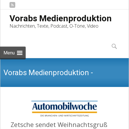
Vorabs Medienproduktion
Nachrichten, Texte, Podcast, O-Töne, Video
Skip
to
Suchen
content
nach:
Menu
Vorabs Medienproduktion -
Nachrichten, Texte, Podcast, O-Töne,
Zetsche sendet Weihnachtsgruß