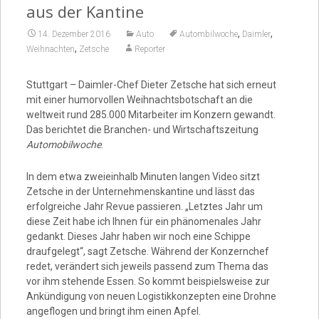
Video
aus der Kantine
,
,
14. Dezember 2016
Auto
Autombilwoche
Daimler
,
Weihnachten
Zetsche
Reporter
Stuttgart – Daimler-Chef Dieter Zetsche hat sich erneut
mit einer humorvollen Weihnachtsbotschaft an die
weltweit rund 285.000 Mitarbeiter im Konzern gewandt.
Das berichtet die Branchen- und Wirtschaftszeitung
Automobilwoche
.
In dem etwa zweieinhalb Minuten langen Video sitzt
Zetsche in der Unternehmenskantine und lässt das
erfolgreiche Jahr Revue passieren. „Letztes Jahr um
diese Zeit habe ich Ihnen für ein phänomenales Jahr
gedankt. Dieses Jahr haben wir noch eine Schippe
draufgelegt“, sagt Zetsche. Während der Konzernchef
redet, verändert sich jeweils passend zum Thema das
vor ihm stehende Essen. So kommt beispielsweise zur
Ankündigung von neuen Logistikkonzepten eine Drohne
angeflogen und bringt ihm einen Apfel.