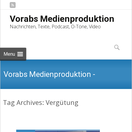
Vorabs Medienproduktion
Nachrichten, Texte, Podcast, O-Töne, Video
Skip
to
Suchen
content
nach:
Menu
Vorabs Medienproduktion -
Tag Archives: Vergütung
Nachrichten, Texte, Podcast, O-Töne,