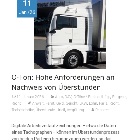
Video
11
Jan./26
O-Ton: Hohe Anforderungen an
Nachweis von Überstunden
,
,
,
,
11. Januar 2026
Auto
DAV
O-Töne / Radiobeiträge
Ratgeber
,
,
,
,
,
,
,
,
Recht
Anwalt
Fahrt
Geld
Gericht
LKW
Lohn
Paris
Recht
,
,
,
Tachoscheibe
Überstunde
Urteil
Vergütung
Reporter
Digitale Arbeitszeitaufzeichnungen – etwa die Daten
eines Tachographen – können im Überstundenprozess
von beiden Parteien herangezogen werden, so das