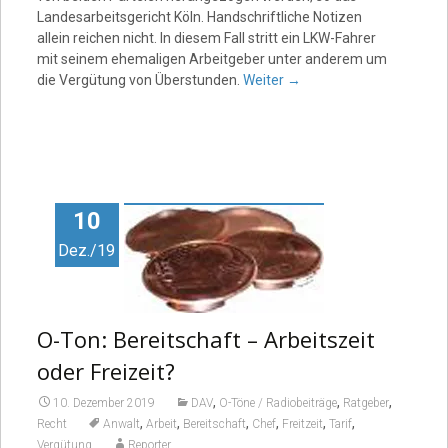
Landesarbeitsgericht Köln. Handschriftliche Notizen
allein reichen nicht. In diesem Fall stritt ein LKW-Fahrer
mit seinem ehemaligen Arbeitgeber unter anderem um
die Vergütung von Überstunden.
Weiter
→
10
Dez./19
O-Ton: Bereitschaft – Arbeitszeit
oder Freizeit?
,
,
,
10. Dezember 2019
DAV
O-Töne / Radiobeiträge
Ratgeber
,
,
,
,
,
,
Recht
Anwalt
Arbeit
Bereitschaft
Chef
Freitzeit
Tarif
Vergütung
Reporter