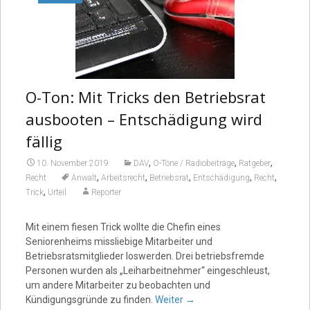
O-Ton: Mit Tricks den Betriebsrat
ausbooten – Entschädigung wird
fällig
,
,
,
10. November 2019
DAV
O-Töne / Radiobeiträge
Ratgeber
,
,
,
,
,
Recht
Anwalt
Arbeitsrecht
Betriebsrat
Entschädigung
Recht
,
Trick
Urteil
Reporter
Mit einem fiesen Trick wollte die Chefin eines
Seniorenheims missliebige Mitarbeiter und
Betriebsratsmitglieder loswerden. Drei betriebsfremde
Personen wurden als „Leiharbeitnehmer“ eingeschleust,
um andere Mitarbeiter zu beobachten und
Kündigungsgründe zu finden.
Weiter
→