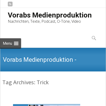
Vorabs Medienproduktion
Nachrichten, Texte, Podcast, O-Töne, Video
Skip
to
Suchen
content
nach:
Menu
Vorabs Medienproduktion -
Tag Archives: Trick
Nachrichten, Texte, Podcast, O-Töne,