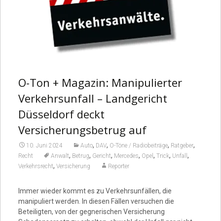
O-Ton + Magazin: Manipulierter
Verkehrsunfall – Landgericht
Düsseldorf deckt
Versicherungsbetrug auf
,
,
,
,
10. Juni 2024
Auto
DAV
O-Töne / Radiobeiträge
Ratgeber
,
,
,
,
,
,
,
Recht
Anwalt
Betrug
Gericht
Mercedes
Opel
Trick
Unfall
,
Verkehrsrecht
Versicherung
Reporter
Immer wieder kommt es zu Verkehrsunfällen, die
manipuliert werden. In diesen Fällen versuchen die
Beteiligten, von der gegnerischen Versicherung