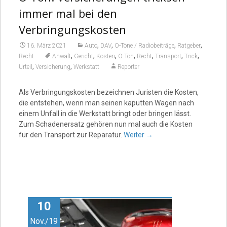
immer mal bei den
Verbringungskosten
,
,
,
,
16. März 2021
Auto
DAV
O-Töne / Radiobeiträge
Ratgeber
,
,
,
,
,
,
,
Recht
Anwalt
Gericht
Kosten
O-Ton
Recht
Transport
Trick
,
,
Urteil
Versicherung
Werkstatt
Reporter
Als Verbringungskosten bezeichnen Juristen die Kosten,
die entstehen, wenn man seinen kaputten Wagen nach
einem Unfall in die Werkstatt bringt oder bringen lässt.
Zum Schadenersatz gehören nun mal auch die Kosten
für den Transport zur Reparatur.
Weiter
→
10
Nov./19