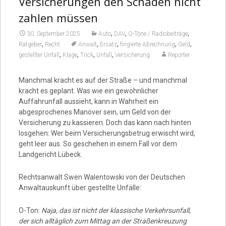
Versicherungen den Schaden nicht
zahlen müssen
,
,
,
30. September 2025
Auto
DAV
O-Töne / Radiobeiträge
,
,
,
,
,
Ratgeber
Recht
Anwalt
Ersatz
fingierte Abrechnung
Geld
,
,
,
,
gestellter Unfall
Klage
Trick
Unfall
Versicherung
Reporter
Manchmal kracht es auf der Straße – und manchmal
kracht es geplant. Was wie ein gewöhnlicher
Auffahrunfall aussieht, kann in Wahrheit ein
abgesprochenes Manöver sein, um Geld von der
Versicherung zu kassieren. Doch das kann nach hinten
losgehen: Wer beim Versicherungsbetrug erwischt wird,
geht leer aus. So geschehen in einem Fall vor dem
Landgericht Lübeck.
Rechtsanwalt Swen Walentowski von der Deutschen
Anwaltauskunft über gestellte Unfälle:
O-Ton:
Naja, das ist nicht der klassische Verkehrsunfall,
der sich alltäglich zum Mittag an der Straßenkreuzung