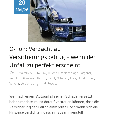
Video
20
Mai/26
O-Ton: Verdacht auf
Versicherungsbetrug – wenn der
Unfall zu perfekt erscheint
,
,
,
20. Mai 2026
DAV
O-Töne / Radiobeiträge
Ratgeber
,
,
,
,
,
,
,
Recht
Anwalt
Betrug
Recht
Schaden
Trick
Unfall
Urteil
,
Verkehr
Versicherung
Reporter
Wer nach einem Autounfall seinen Schaden ersetzt
haben möchte, muss darauf vertrauen können, dass die
Versicherung den Fall objektiv prüft. Doch wenn sich die
Hinweise verdichten, dass ein Zusammenstoß