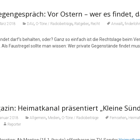
egengespräch: Vor Ostern – wer es findet, d
,
,
,
,
März 2018
DAV
O-Töne / Radiobeiträge
Ratgeber
Recht
Anwalt
finderloh
indet darf’s behalten, oder? Ganz so einfach ist die Rechtslage beim Ve
. Als Faustregel sollte man wissen: Wer private Gegenstände findet mu
zin: Heimatkanal präsentiert „Kleine Sünd
,
,
,
Januar 2018
Allgemein
Medien
O-Töne / Radiobeiträge
Fernsehen
Heimat
Reporter