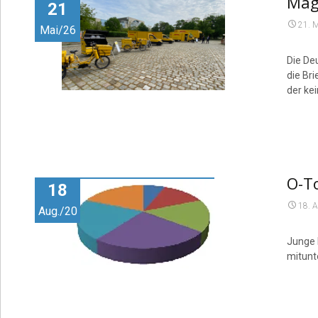
Mag
21
21. 
Mai/26
Die De
die Br
der kei
O-To
18
18. 
Aug./20
Junge 
mitunte