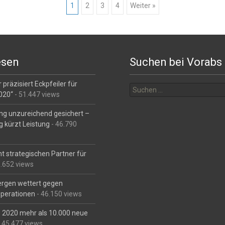
1
2
3
4
Weiter »
esen
Suchen bei Vorabs
Suchen
 präzisiert Eckpfeiler für
nach:
2020“
- 51.447 views
ng unzureichend gesichert –
g kürzt Leistung
- 46.790
t strategischen Partner für
6.652 views
Bergen wettert gegen
perationen
- 46.150 views
is 2020 mehr als 10.000 neue
 45.477 views