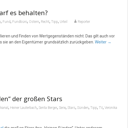
arf es behalten?
,
,
,
,
,
,
n
Fund
Fundbüro
Ostern
Recht
Tipp
Urteil
Reporter
rlieren und Finden von Wertgegenständen nicht. Das gilt auch vor
ss sie an den Eigentümer grundsätzlich zurückgeben.
Weiter
→
en“ der großen Stars
,
,
,
,
,
,
,
,
kanal
Heiner Lauterbach
Senta Berger
Serie
Stars
Sünden
Tipp
TV
Veronika