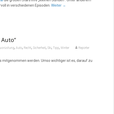
al
die großen Stars ihre „kleinen Sünden“. Unter anderem
voll in verschiedenen Episoden.
Weiter
→
 Auto“
,
,
,
,
,
,
usrüstung
Auto
Recht
Sicherheit
Ski
Tipp
Winter
Reporter
ss mitgenommen werden. Umso wichtiger ist es, darauf zu