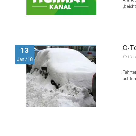
Anmode
„beich
O-To
13
13. 
Jan./18
Fahrte
achten