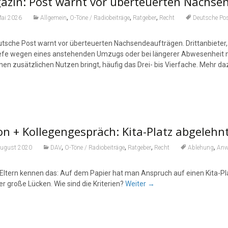
azin: Post warnt vor überteuerten Nachse
,
,
,
Mai 2026
Allgemein
O-Töne / Radiobeiträge
Ratgeber
Recht
Deutsche Po
utsche Post warnt vor überteuerten Nachsendeaufträgen. Drittanbieter, 
iefe wegen eines anstehenden Umzugs oder bei längerer Abwesenheit na
nen zusätzlichen Nutzen bringt, häufig das Drei- bis Vierfache. Mehr daz
n + Kollegengespräch: Kita-Platz abgelehn
,
,
,
,
August 2020
DAV
O-Töne / Radiobeiträge
Ratgeber
Recht
Ablehung
Anw
Eltern kennen das: Auf dem Papier hat man Anspruch auf einen Kita-Pla
r große Lücken. Wie sind die Kriterien?
Weiter
→