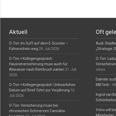
Posts
navigation
Aktuell
Oft gel
O-Ton: Im Suff auf dem E-Scooter –
Audi: Stadler
Führerschein weg
24. Juli 2026
„Strategie 
O-Ton + Kollegengespräch:
O-Ton: Ladu
Hausratversicherung muss auch für
Versicherun
Abwasser nach Rohrbruch zahlen
21. Juli
views
2026
Daimler such
O-Ton + Kollegengespräch: Unleserliches
MBTech
- 4
Datum auf Brief führt zur Verjährung
16.
Ingrid van 
Juli 2026
Schönheitso
O-Ton: Versicherung muss bei
Volvo will b
chronischen Schmerzen Cannabis
Mitarbeiter
-