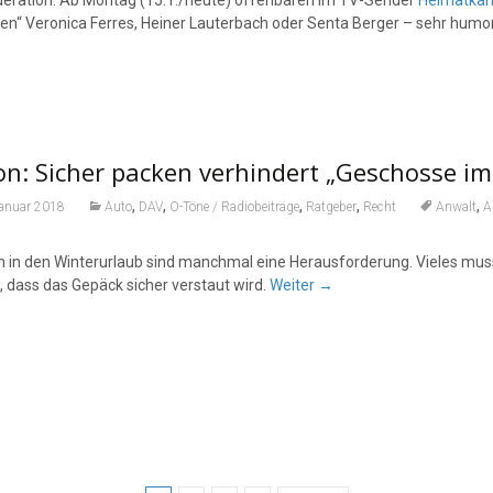
ration: Ab Montag (15.1./heute) offenbaren im TV-Sender
Heimatkan
ten“ Veronica Ferres, Heiner Lauterbach oder Senta Berger – sehr humor
n: Sicher packen verhindert „Geschosse im
,
,
,
,
,
Januar 2018
Auto
DAV
O-Töne / Radiobeiträge
Ratgeber
Recht
Anwalt
A
n in den Winterurlaub sind manchmal eine Herausforderung. Vieles mu
, dass das Gepäck sicher verstaut wird.
Weiter
→