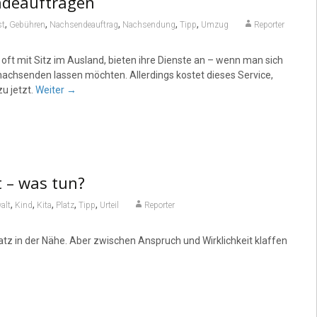
ndeaufträgen
,
,
,
,
,
st
Gebühren
Nachsendeauftrag
Nachsendung
Tipp
Umzug
Reporter
oft mit Sitz im Ausland, bieten ihre Dienste an – wenn man sich
chsenden lassen möchten. Allerdings kostet dieses Service,
u jetzt.
Weiter
→
t – was tun?
,
,
,
,
,
alt
Kind
Kita
Platz
Tipp
Urteil
Reporter
tz in der Nähe. Aber zwischen Anspruch und Wirklichkeit klaffen