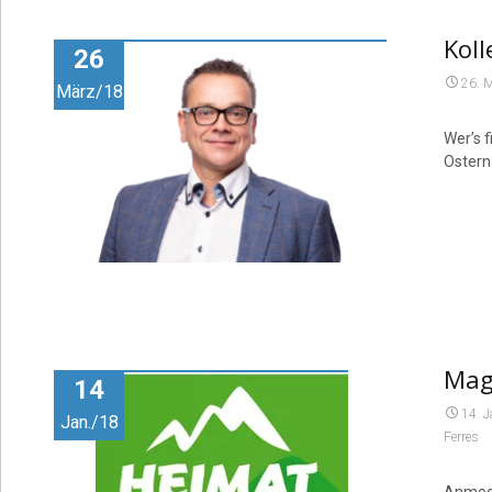
Koll
26
26. 
März/18
Wer’s f
Ostern
Maga
14
14. 
Jan./18
Ferres