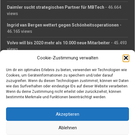
Daimler sucht strategischen Partner für MBTech
- 46.664
views
Ingrid van Bergen wettert gegen Schönheitsoperationen
-
46.165 views
Volvo will bis 2020 mehr als 10.000 neue Mitarbeiter
- 45.493
views
Cookie-Zustimmung verwalten
Mäßiges Interesse an Daimlers MBtech
- 44.716 views
Um dir ein optimales Erlebnis zu bieten, verwenden wir Technologien wie
O-Ton: Wer muss Schaden für abgedriftete Silvesterraketen
Cookies, um Geräteinformationen zu speichern und/oder darauf
zahlen?
- 42.379 views
zuzugreifen. Wenn du diesen Technologien zustimmst, können wir Daten
wie das Surfverhalten oder eindeutige IDs auf dieser Website verarbeiten.
Kollegengespräch: Urteile zum Grillen
- 42.066 views
Wenn du deine Zustimmung nicht erteilst oder zurückziehst, können
bestimmte Merkmale und Funktionen beeinträchtigt werden.
Suchen bei Vorabs
Akzeptieren
Suchen
nach:
Ablehnen