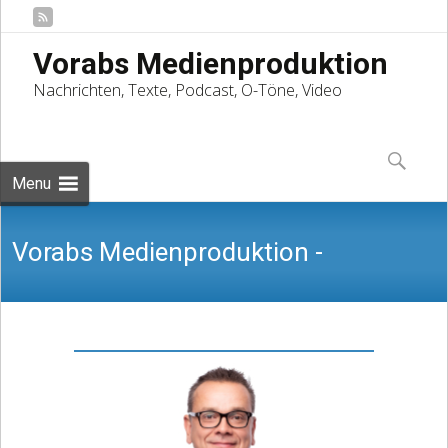
Vorabs Medienproduktion
Nachrichten, Texte, Podcast, O-Töne, Video
Skip
to
Suchen
content
nach:
Menu
Vorabs Medienproduktion -
Nachrichten, Texte, Podcast, O-Töne,