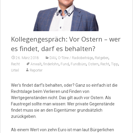
Video
Kollegengespräch: Vor Ostern – wer
es findet, darf es behalten?
,
,
,
26. März 2018
DAV
O-Töne / Radiobeiträge
Ratgeber
,
,
,
,
,
,
,
Recht
Anwalt
finderlohn
Fund
Fundbüro
Ostern
Recht
Tipp
Urteil
Reporter
Wer’s findet darf’s behalten, oder? Ganz so einfach ist die
Rechtslage beim Verlieren und Finden von
Wertgegenständen nicht. Das gilt auch vor Ostern. Als
Faustregel sollte man wissen: Wer private Gegenstände
findet muss sie an den Eigentümer grundsätzlich
zurückgeben.
Ab einem Wert von zehn Euro ist man laut Bürgerlichen