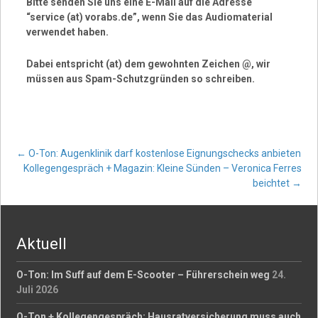
Bitte senden Sie uns eine E-Mail auf die Adresse
“service (at) vorabs.de”, wenn Sie das Audiomaterial
verwendet haben.
Dabei entspricht (at) dem gewohnten Zeichen @, wir
müssen aus Spam-Schutzgründen so schreiben.
Post
←
O-Ton: Augenklinik darf kostenlose Eignungschecks anbieten
Kollegengespräch + Magazin: Kleine Sünden – Veronica Ferres
beichtet
→
navigation
Aktuell
O-Ton: Im Suff auf dem E-Scooter – Führerschein weg
24.
Juli 2026
O-Ton + Kollegengespräch: Hausratversicherung muss auch