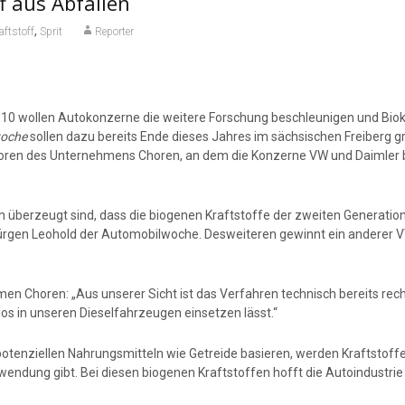
f aus Abfällen
,
aftstoff
Sprit
Reporter
10 wollen Autokonzerne die weitere Forschung beschleunigen und Biokr
oche
sollen dazu bereits Ende dieses Jahres im sächsischen Freiberg g
boren des Unternehmens Choren, an dem die Konzerne VW und Daimler b
von überzeugt sind, dass die biogenen Kraftstoffe der zweiten Generatio
gen Leohold der Automobilwoche. Desweiteren gewinnt ein anderer VW-P
n Choren: „Aus unserer Sicht ist das Verfahren technisch bereits recht
os in unseren Dieselfahrzeugen einsetzen lässt.“
 potenziellen Nahrungsmitteln wie Getreide basieren, werden Kraftstoff
wendung gibt. Bei diesen biogenen Kraftstoffen hofft die Autoindustri