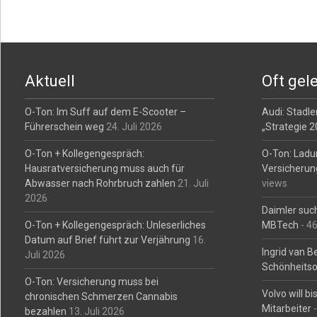
Aktuell
Oft gel
O-Ton: Im Suff auf dem E-Scooter –
Audi: Stadler
Führerschein weg
24. Juli 2026
„Strategie 
O-Ton + Kollegengespräch:
O-Ton: Ladu
Hausratversicherung muss auch für
Versicherun
Abwasser nach Rohrbruch zahlen
21. Juli
views
2026
Daimler such
O-Ton + Kollegengespräch: Unleserliches
MBTech
- 4
Datum auf Brief führt zur Verjährung
16.
Ingrid van 
Juli 2026
Schönheitso
O-Ton: Versicherung muss bei
Volvo will b
chronischen Schmerzen Cannabis
Mitarbeiter
-
bezahlen
13. Juli 2026