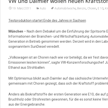
VW und Daimler wollen neuen Kraftstof
,
,
,
,
19. März 2011
Auto
Automobilwoche
Benzin
Choren
E 10
Kr
Testproduktion startet Ende des Jahres in Sachsen
München
– Nach dem Debakel um die Einführung der Spritsorte E
Informationen der Branchen- und Wirtschaftszeitung
Automobilw
Generation in Betrieb genommen werden. Derzeit wird in den La
sogenanntem SunDiesel veredelt.
„Volkswagen ist an Choren nach wie vor beteiligt, da wir fest da
Emissionen leisten können“, sagte VW-Konzernforschungschef Jür
Ethanol aus Strohballen.
Mit Optimismus blickt auch Daimler auf das sächsische Unternehme
gemeinsam mit Choren gezeigt, dass sich der Kraftstoff probleml
Anders als Biokraftstoffe der ersten Generation wie E10, die auf
Bruchholz oder Strohresten gewonnen, für die es sonst keine Ver
aus der Energiebranche.