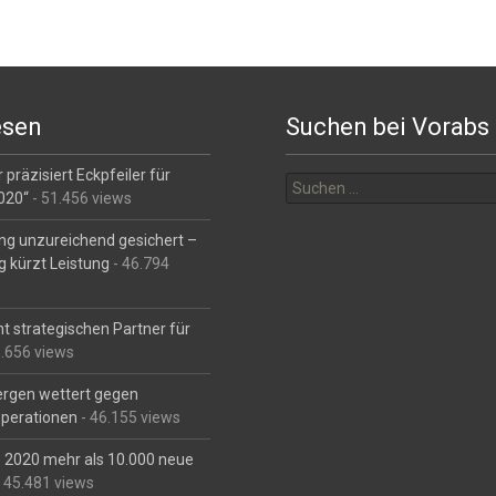
esen
Suchen bei Vorabs
Suchen
 präzisiert Eckpfeiler für
nach:
2020“
- 51.456 views
ng unzureichend gesichert –
g kürzt Leistung
- 46.794
t strategischen Partner für
6.656 views
Bergen wettert gegen
perationen
- 46.155 views
is 2020 mehr als 10.000 neue
 45.481 views