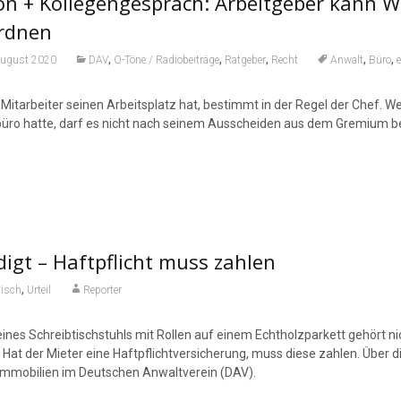
on + Kollegengespräch: Arbeitgeber kann W
rdnen
,
,
,
,
,
August 2020
DAV
O-Töne / Radiobeiträge
Ratgeber
Recht
Anwalt
Büro
Mitarbeiter seinen Arbeitsplatz hat, bestimmt in der Regel der Chef. We
büro hatte, darf es nicht nach seinem Ausscheiden aus dem Gremium b
digt – Haftpflicht muss zahlen
,
tisch
Urteil
Reporter
ines Schreibtischstuhls mit Rollen auf einem Echtholzparkett gehört
Hat der Mieter eine Haftpflichtversicherung, muss diese zahlen. Über
 Immobilien im Deutschen Anwaltverein (DAV).