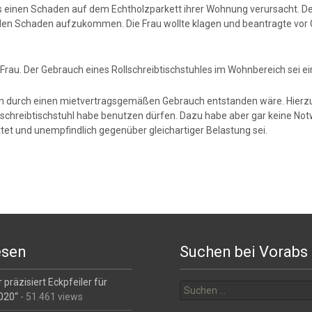
es einen Schaden auf dem Echtholzparkett ihrer Wohnung verursacht. De
r den Schaden aufzukommen. Die Frau wollte klagen und beantragte vor G
Frau. Der Gebrauch eines Rollschreibtischstuhles im Wohnbereich sei ei
n durch einen mietvertragsgemäßen Gebrauch entstanden wäre. Hierzu 
schreibtischstuhl habe benutzen dürfen. Dazu habe aber gar keine Not
et und unempfindlich gegenüber gleichartiger Belastung sei.
esen
Suchen bei Vorabs
Suchen
 präzisiert Eckpfeiler für
nach:
2020“
- 51.461 views