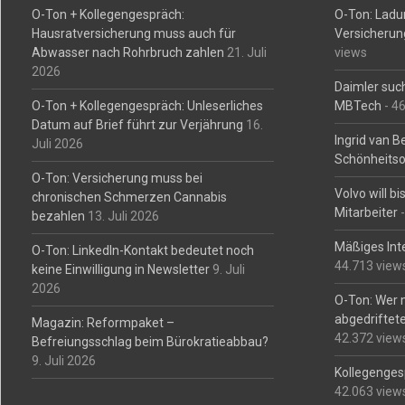
O-Ton + Kollegengespräch:
O-Ton: Ladu
Hausratversicherung muss auch für
Versicherun
Abwasser nach Rohrbruch zahlen
21. Juli
views
2026
Daimler such
O-Ton + Kollegengespräch: Unleserliches
MBTech
- 4
Datum auf Brief führt zur Verjährung
16.
Ingrid van 
Juli 2026
Schönheitso
O-Ton: Versicherung muss bei
Volvo will b
chronischen Schmerzen Cannabis
Mitarbeiter
-
bezahlen
13. Juli 2026
Mäßiges Int
O-Ton: LinkedIn-Kontakt bedeutet noch
44.713 view
keine Einwilligung in Newsletter
9. Juli
2026
O-Ton: Wer 
abgedriftete
Magazin: Reformpaket –
42.372 view
Befreiungsschlag beim Bürokratieabbau?
9. Juli 2026
Kollegengesp
42.063 view