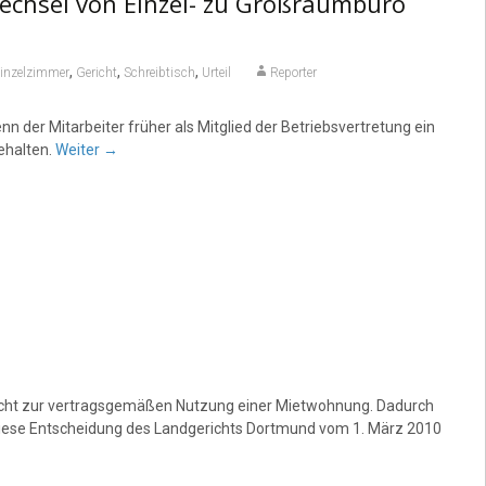
echsel von Einzel- zu Großraumbüro
,
,
,
einzelzimmer
Gericht
Schreibtisch
Urteil
Reporter
nn der Mitarbeiter früher als Mitglied der Betriebsvertretung ein
ehalten.
Weiter
→
 nicht zur vertragsgemäßen Nutzung einer Mietwohnung. Dadurch
 diese Entscheidung des Landgerichts Dortmund vom 1. März 2010