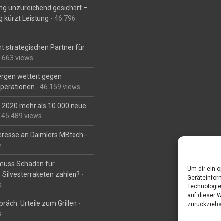
ng unzureichend gesichert –
g kürzt Leistung
- 46.796
t strategischen Partner für
6.663 views
Bergen wettert gegen
perationen
- 46.159 views
is 2020 mehr als 10.000 neue
 45.489 views
eresse an Daimlers MBtech
-
s
muss Schaden für
Um dir ein 
 Silvesterraketen zahlen?
-
Geräteinfor
s
Technologie
auf dieser 
räch: Urteile zum Grillen
-
zurückziehs
s