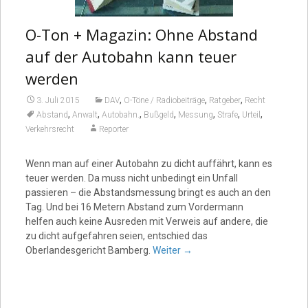
O-Ton + Magazin: Ohne Abstand
auf der Autobahn kann teuer
werden
,
,
,
3. Juli 2015
DAV
O-Töne / Radiobeiträge
Ratgeber
Recht
,
,
,
,
,
,
,
Abstand
Anwalt
Autobahn.
Bußgeld
Messung
Strafe
Urteil
Verkehrsrecht
Reporter
Wenn man auf einer Autobahn zu dicht auffährt, kann es
teuer werden. Da muss nicht unbedingt ein Unfall
passieren – die Abstandsmessung bringt es auch an den
Tag. Und bei 16 Metern Abstand zum Vordermann
helfen auch keine Ausreden mit Verweis auf andere, die
zu dicht aufgefahren seien, entschied das
Oberlandesgericht Bamberg.
Weiter
→