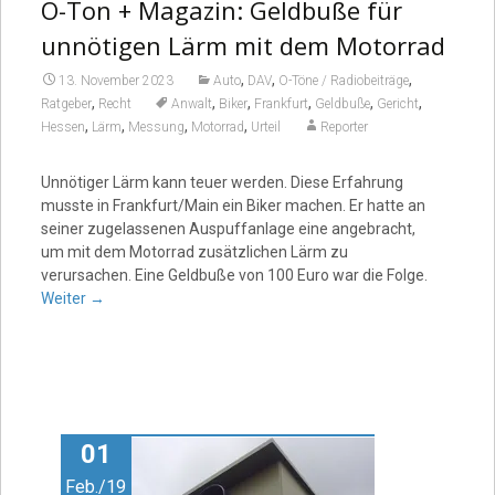
O-Ton + Magazin: Geldbuße für
unnötigen Lärm mit dem Motorrad
,
,
,
13. November 2023
Auto
DAV
O-Töne / Radiobeiträge
,
,
,
,
,
,
Ratgeber
Recht
Anwalt
Biker
Frankfurt
Geldbuße
Gericht
,
,
,
,
Hessen
Lärm
Messung
Motorrad
Urteil
Reporter
Unnötiger Lärm kann teuer werden. Diese Erfahrung
musste in Frankfurt/Main ein Biker machen. Er hatte an
seiner zugelassenen Auspuffanlage eine angebracht,
um mit dem Motorrad zusätzlichen Lärm zu
verursachen. Eine Geldbuße von 100 Euro war die Folge.
Weiter
→
01
Feb./19