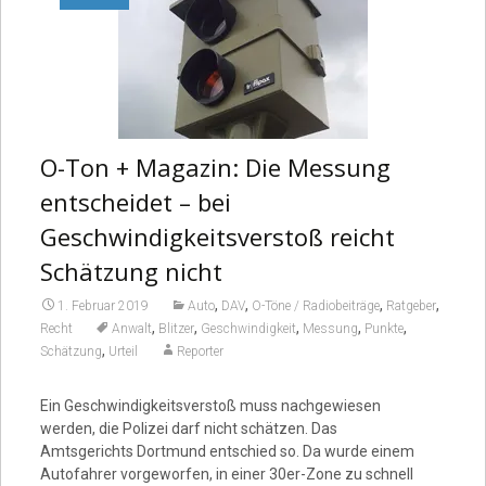
O-Ton + Magazin: Die Messung
entscheidet – bei
Geschwindigkeitsverstoß reicht
Schätzung nicht
,
,
,
,
1. Februar 2019
Auto
DAV
O-Töne / Radiobeiträge
Ratgeber
,
,
,
,
,
Recht
Anwalt
Blitzer
Geschwindigkeit
Messung
Punkte
,
Schätzung
Urteil
Reporter
Ein Geschwindigkeitsverstoß muss nachgewiesen
werden, die Polizei darf nicht schätzen. Das
Amtsgerichts Dortmund entschied so. Da wurde einem
Autofahrer vorgeworfen, in einer 30er-Zone zu schnell