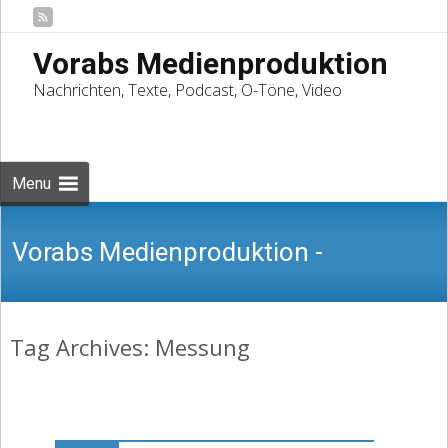
Vorabs Medienproduktion
Nachrichten, Texte, Podcast, O-Töne, Video
Skip
to
Suchen
content
nach:
Menu
Vorabs Medienproduktion -
Tag Archives: Messung
Nachrichten, Texte, Podcast, O-Töne,