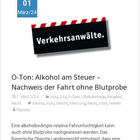
Video
01
März/24
O-Ton: Alkohol am Steuer –
Nachweis der Fahrt ohne Blutprobe
,
,
,
,
1. März 2024
Auto
DAV
O-Töne / Radiobeiträge
Ratgeber
,
,
,
,
,
,
Recht
Alkohol
Auto
Gericht
Messung
Recht
Urteil
Verkehr
Reporter
Eine alkoholbedingte relative Fahruntüchtigkeit kann
auch ohne Blutprobe nachgewiesen werden. Das
Bayerische Oberste Landesgericht entschied, dass eine