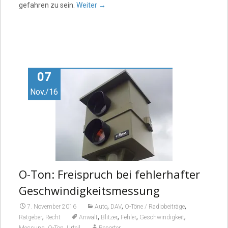
gefahren zu sein.
Weiter
→
07
Nov./16
O-Ton: Freispruch bei fehlerhafter
Geschwindigkeitsmessung
,
,
,
7. November 2016
Auto
DAV
O-Töne / Radiobeiträge
,
,
,
,
,
Ratgeber
Recht
Anwalt
Blitzer
Fehler
Geschwindigkeit
,
,