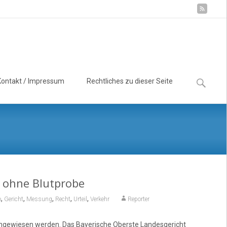
Suchen
Kontakt / Impressum
Rechtliches zu dieser Seite
nach:
t ohne Blutprobe
,
,
,
,
,
o
Gericht
Messung
Recht
Urteil
Verkehr
Reporter
achgewiesen werden. Das Bayerische Oberste Landesgericht