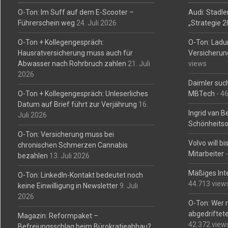
O-Ton: Im Suff auf dem E-Scooter –
Audi: Stadler
Führerschein weg
24. Juli 2026
„Strategie 
O-Ton + Kollegengespräch:
O-Ton: Ladu
Hausratversicherung muss auch für
Versicherun
Abwasser nach Rohrbruch zahlen
21. Juli
views
2026
Daimler such
O-Ton + Kollegengespräch: Unleserliches
MBTech
- 4
Datum auf Brief führt zur Verjährung
16.
Ingrid van 
Juli 2026
Schönheitso
O-Ton: Versicherung muss bei
Volvo will b
chronischen Schmerzen Cannabis
Mitarbeiter
-
bezahlen
13. Juli 2026
Mäßiges Int
O-Ton: LinkedIn-Kontakt bedeutet noch
44.713 view
keine Einwilligung in Newsletter
9. Juli
2026
O-Ton: Wer 
abgedriftete
Magazin: Reformpaket –
42.372 view
Befreiungsschlag beim Bürokratieabbau?