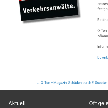
entsch
festge
Bettin
O-Ton
Alkoho
Inform
Downl
Post
←
O-Ton + Magazin: Schäden durch E-Scooter
navigation
Aktuell
Oft gel