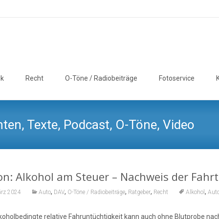
ik
Recht
O-Töne / Radiobeiträge
Fotoservice
ten, Texte, Podcast, O-Töne, Video
n: Alkohol am Steuer – Nachweis der Fahr
,
,
,
,
,
ärz 2024
Auto
DAV
O-Töne / Radiobeiträge
Ratgeber
Recht
Alkohol
Aut
lkoholbedingte relative Fahruntüchtigkeit kann auch ohne Blutprobe n