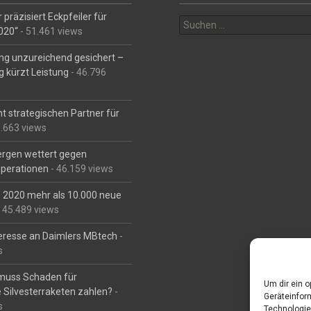
Suchen
 präzisiert Eckpfeiler für
nach:
2020“
- 51.461 views
ng unzureichend gesichert –
g kürzt Leistung
- 46.796
t strategischen Partner für
6.663 views
Bergen wettert gegen
perationen
- 46.159 views
is 2020 mehr als 10.000 neue
 45.489 views
eresse an Daimlers MBtech
-
s
muss Schaden für
Um dir ein 
 Silvesterraketen zahlen?
-
Geräteinfor
s
Technologie