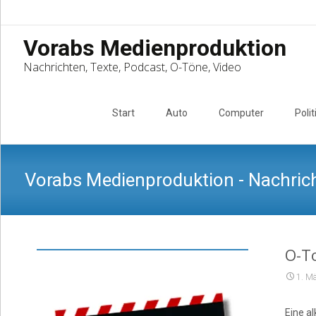
Vorabs Medienproduktion
Nachrichten, Texte, Podcast, O-Töne, Video
Skip
to
Start
Auto
Computer
Polit
content
Vorabs Medienproduktion - Nachrich
O-To
1. M
Eine a