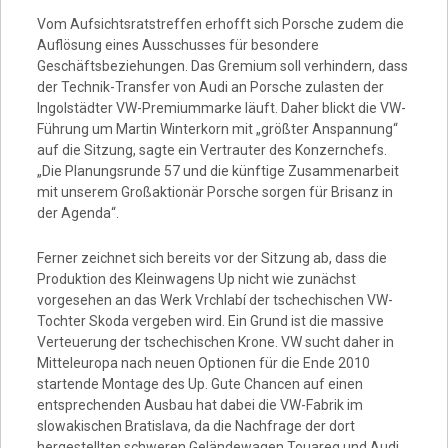
Video
Vom Aufsichtsratstreffen erhofft sich Porsche zudem die
Auflösung eines Ausschusses für besondere
Geschäftsbeziehungen. Das Gremium soll verhindern, dass
der Technik-Transfer von Audi an Porsche zulasten der
Ingolstädter VW-Premiummarke läuft. Daher blickt die VW-
Führung um Martin Winterkorn mit „größter Anspannung“
auf die Sitzung, sagte ein Vertrauter des Konzernchefs.
„Die Planungsrunde 57 und die künftige Zusammenarbeit
mit unserem Großaktionär Porsche sorgen für Brisanz in
der Agenda“.
Ferner zeichnet sich bereits vor der Sitzung ab, dass die
Produktion des Kleinwagens Up nicht wie zunächst
vorgesehen an das Werk Vrchlabí der tschechischen VW-
Tochter Skoda vergeben wird. Ein Grund ist die massive
Verteuerung der tschechischen Krone. VW sucht daher in
Mitteleuropa nach neuen Optionen für die Ende 2010
startende Montage des Up. Gute Chancen auf einen
entsprechenden Ausbau hat dabei die VW-Fabrik im
slowakischen Bratislava, da die Nachfrage der dort
hergestellten schweren Geländewagen Touareg und Audi