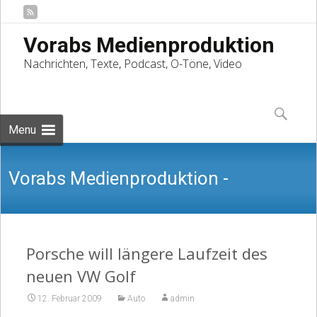
Vorabs Medienproduktion
Nachrichten, Texte, Podcast, O-Töne, Video
Skip
to
Suchen
content
nach:
Menu
Vorabs Medienproduktion -
Nachrichten, Texte, Podcast, O-Töne,
Porsche will längere Laufzeit des
neuen VW Golf
12. Februar 2009
Auto
admin