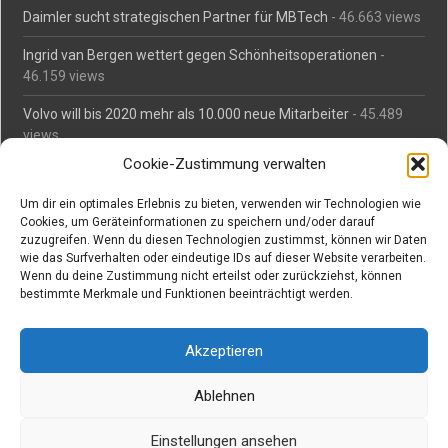
Daimler sucht strategischen Partner für MBTech
- 46.663 views
Ingrid van Bergen wettert gegen Schönheitsoperationen
-
46.159 views
Volvo will bis 2020 mehr als 10.000 neue Mitarbeiter
- 45.489
views
Cookie-Zustimmung verwalten
Mäßiges Interesse an Daimlers MBtech
- 44.713 views
Um dir ein optimales Erlebnis zu bieten, verwenden wir Technologien wie
O-Ton: Wer muss Schaden für abgedriftete Silvesterraketen
Cookies, um Geräteinformationen zu speichern und/oder darauf
zahlen?
- 42.372 views
zuzugreifen. Wenn du diesen Technologien zustimmst, können wir Daten
wie das Surfverhalten oder eindeutige IDs auf dieser Website verarbeiten.
Kollegengespräch: Urteile zum Grillen
- 42.063 views
Wenn du deine Zustimmung nicht erteilst oder zurückziehst, können
bestimmte Merkmale und Funktionen beeinträchtigt werden.
Suchen bei Vorabs
Akzeptieren
Suchen
nach:
Ablehnen
Einstellungen ansehen