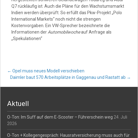
Q7 rückläufig ist. Auch die Pläne für den Wachstumsmarkt
Indien werden überprüft. So erfüllt das Pkw-Projekt „Polo
International Markets“ noch nicht die strengen
Kostenvorgaben. Ein VW-Sprecher bezeichnete die
Informationen der
Automobilwoche
auf Anfrage als
„Spekulationen“
Post
←
Opel muss neues Modell verschieben
Daimler baut 570 Arbeitsplätze in Gaggenau und Rastatt ab
→
navigation
Aktuell
O-Ton: Im Suff auf dem E-Scooter – Führerschein weg
24. Juli
2026
O-Ton + Kollegengespräch: Hausratversicherung muss auch für