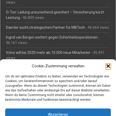
views
O-Ton: Ladung unzureichend gesichert – Versicherung kürzt
Leistung
- 46.800 views
Daimler sucht strategischen Partner für MBTech
- 46.664 views
Ingrid van Bergen wettert gegen Schönheitsoperationen
-
46.161 views
Volvo will bis 2020 mehr als 10.000 neue Mitarbeiter
- 45.491
views
Cookie-Zustimmung verwalten
Mäßiges Interesse an Daimlers MBtech
- 44.716 views
Um dir ein optimales Erlebnis zu bieten, verwenden wir Technologien wie
O-Ton: Wer muss Schaden für abgedriftete Silvesterraketen
Cookies, um Geräteinformationen zu speichern und/oder darauf
zahlen?
- 42.379 views
zuzugreifen. Wenn du diesen Technologien zustimmst, können wir Daten
wie das Surfverhalten oder eindeutige IDs auf dieser Website verarbeiten.
Kollegengespräch: Urteile zum Grillen
- 42.063 views
Wenn du deine Zustimmung nicht erteilst oder zurückziehst, können
bestimmte Merkmale und Funktionen beeinträchtigt werden.
Suchen bei Vorabs
Akzeptieren