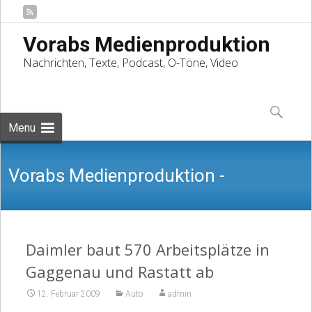
Vorabs Medienproduktion
Nachrichten, Texte, Podcast, O-Töne, Video
Skip
to
Suchen
content
nach:
Menu
Vorabs Medienproduktion -
Nachrichten, Texte, Podcast, O-Töne,
Daimler baut 570 Arbeitsplätze in
Gaggenau und Rastatt ab
12. Februar 2009
Auto
admin