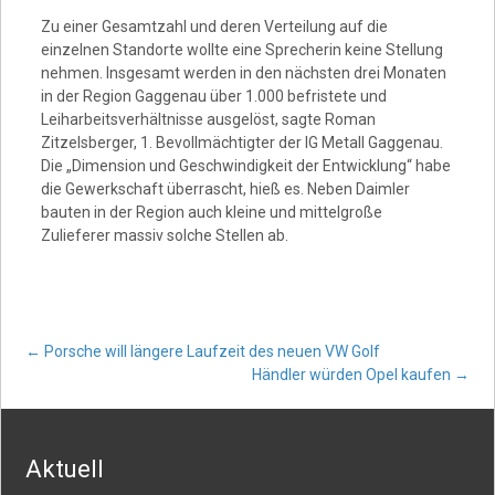
Video
Zu einer Gesamtzahl und deren Verteilung auf die
einzelnen Standorte wollte eine Sprecherin keine Stellung
nehmen. Insgesamt werden in den nächsten drei Monaten
in der Region Gaggenau über 1.000 befristete und
Leiharbeitsverhältnisse ausgelöst, sagte Roman
Zitzelsberger, 1. Bevollmächtigter der IG Metall Gaggenau.
Die „Dimension und Geschwindigkeit der Entwicklung“ habe
die Gewerkschaft überrascht, hieß es. Neben Daimler
bauten in der Region auch kleine und mittelgroße
Zulieferer massiv solche Stellen ab.
Post
←
Porsche will längere Laufzeit des neuen VW Golf
Händler würden Opel kaufen
→
navigation
Aktuell