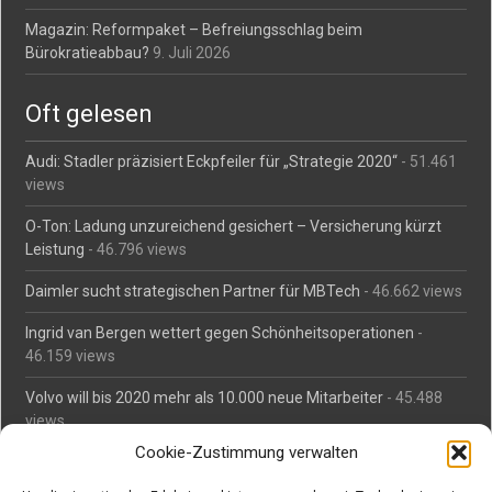
Magazin: Reformpaket – Befreiungsschlag beim
Bürokratieabbau?
9. Juli 2026
Oft gelesen
Audi: Stadler präzisiert Eckpfeiler für „Strategie 2020“
- 51.461
views
O-Ton: Ladung unzureichend gesichert – Versicherung kürzt
Leistung
- 46.796 views
Daimler sucht strategischen Partner für MBTech
- 46.662 views
Ingrid van Bergen wettert gegen Schönheitsoperationen
-
46.159 views
Volvo will bis 2020 mehr als 10.000 neue Mitarbeiter
- 45.488
views
Cookie-Zustimmung verwalten
Mäßiges Interesse an Daimlers MBtech
- 44.713 views