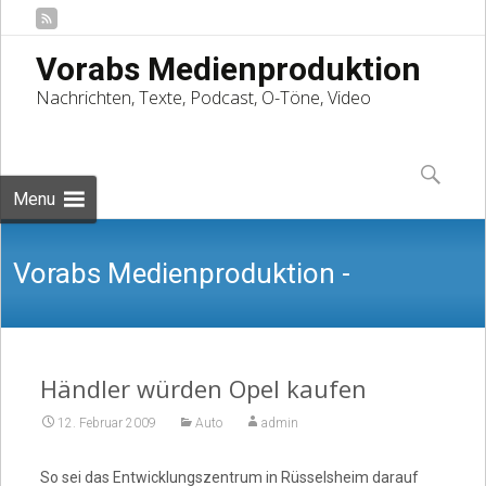
Vorabs Medienproduktion
Nachrichten, Texte, Podcast, O-Töne, Video
Skip
to
Suchen
content
nach:
Menu
Vorabs Medienproduktion -
Nachrichten, Texte, Podcast, O-Töne,
Händler würden Opel kaufen
12. Februar 2009
Auto
admin
So sei das Entwicklungszentrum in Rüsselsheim darauf