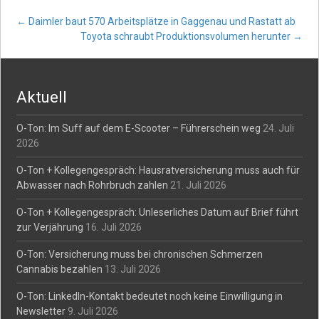
Post
←
Daimler baut 570 Arbeitsplätze in Gaggenau und Rastatt ab
Toyota schraubt Produktionsvolumen herunter
→
navigation
Aktuell
O-Ton: Im Suff auf dem E-Scooter – Führerschein weg
24. Juli
2026
O-Ton + Kollegengespräch: Hausratversicherung muss auch für
Abwasser nach Rohrbruch zahlen
21. Juli 2026
O-Ton + Kollegengespräch: Unleserliches Datum auf Brief führt
zur Verjährung
16. Juli 2026
O-Ton: Versicherung muss bei chronischen Schmerzen
Cannabis bezahlen
13. Juli 2026
O-Ton: LinkedIn-Kontakt bedeutet noch keine Einwilligung in
Newsletter
9. Juli 2026