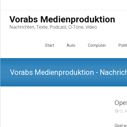
Vorabs Medienproduktion
Nachrichten, Texte, Podcast, O-Töne, Video
Skip
to
Start
Auto
Computer
Polit
content
Vorabs Medienproduktion - Nachrich
Ope
12. 
Opel w