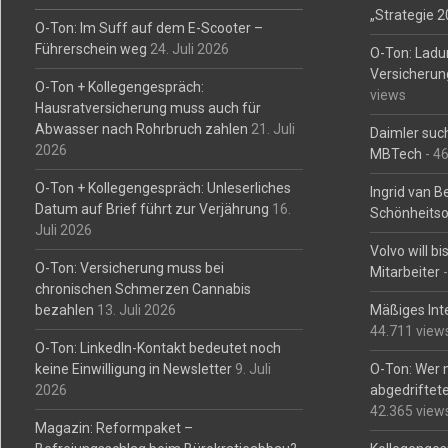
„Strategie 
O-Ton: Im Suff auf dem E-Scooter –
Führerschein weg
24. Juli 2026
O-Ton: Ladu
Versicherun
O-Ton + Kollegengespräch:
views
Hausratversicherung muss auch für
Abwasser nach Rohrbruch zahlen
21. Juli
Daimler such
2026
MBTech
- 4
O-Ton + Kollegengespräch: Unleserliches
Ingrid van 
Datum auf Brief führt zur Verjährung
16.
Schönheitso
Juli 2026
Volvo will b
O-Ton: Versicherung muss bei
Mitarbeiter
-
chronischen Schmerzen Cannabis
bezahlen
13. Juli 2026
Mäßiges Int
44.711 view
O-Ton: LinkedIn-Kontakt bedeutet noch
keine Einwilligung in Newsletter
9. Juli
O-Ton: Wer 
2026
abgedriftete
42.365 view
Magazin: Reformpaket –