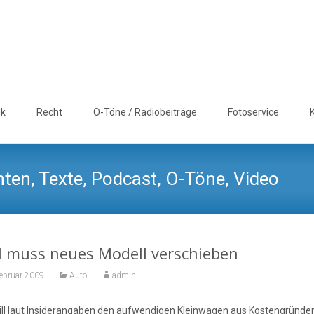
ik
Recht
O-Töne / Radiobeiträge
Fotoservice
ten, Texte, Podcast, O-Töne, Video
l muss neues Modell verschieben
Februar 2009
Auto
admin
ill laut Insiderangaben den aufwendigen Kleinwagen aus Kostengründen 