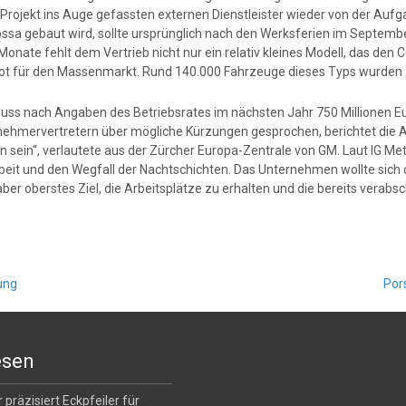
 Projekt ins Auge gefassten externen Dienstleister wieder von der Aufg
ssa gebaut wird, sollte ursprünglich nach den Werksferien im Septemb
Monate fehlt dem Vertrieb nicht nur ein relativ kleines Modell, das de
t für den Massenmarkt. Rund 140.000 Fahrzeuge dieses Typs wurden 20
uss nach Angaben des Betriebsrates im nächsten Jahr 750 Millionen Eu
nehmervertretern über mögliche Kürzungen gesprochen, berichtet die 
n sein“, verlautete aus der Zürcher Europa-Zentrale von GM. Laut IG Me
beit und den Wegfall der Nachtschichten. Das Unternehmen wollte sich 
aber oberstes Ziel, die Arbeitsplätze zu erhalten und die bereits verab
ung
Por
esen
 präzisiert Eckpfeiler für