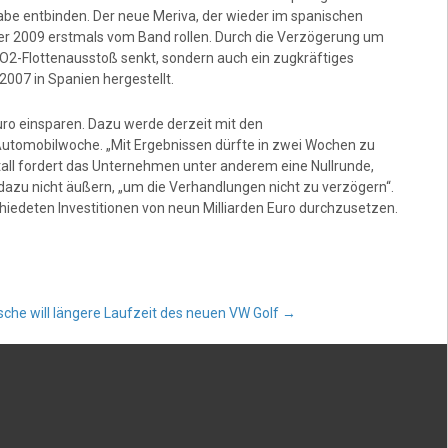
abe entbinden. Der neue Meriva, der wieder im spanischen
er 2009 erstmals vom Band rollen. Durch die Verzögerung um
n CO2-Flottenausstoß senkt, sondern auch ein zugkräftiges
07 in Spanien hergestellt.
ro einsparen. Dazu werde derzeit mit den
Automobilwoche. „Mit Ergebnissen dürfte in zwei Wochen zu
tall fordert das Unternehmen unter anderem eine Nullrunde,
dazu nicht äußern, „um die Verhandlungen nicht zu verzögern“.
schiedeten Investitionen von neun Milliarden Euro durchzusetzen.
sche will längere Laufzeit des neuen VW Golf
→