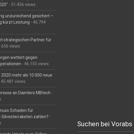
2020“
- 51.456 views
ng unzureichend gesichert –
g kürzt Leistung
- 46.794
t strategischen Partner für
6.656 views
Bergen wettert gegen
perationen
- 46.155 views
is 2020 mehr als 10.000 neue
 45.481 views
eresse an Daimlers MBtech
-
s
muss Schaden für
 Silvesterraketen zahlen?
-
Suchen bei Vorabs
s