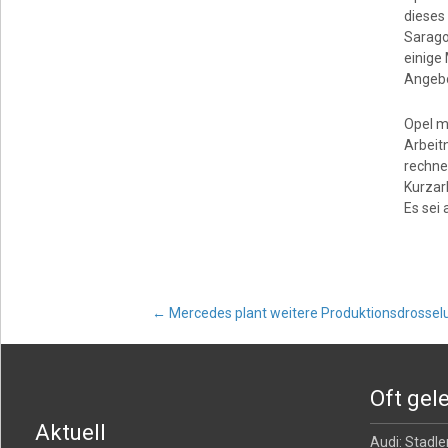
dieses
Sarago
einige 
Angebo
Opel m
Arbeit
rechne
Kurzar
Es sei 
Post
←
Mercedes plant weitere Produktionsdrossel
navigation
Oft gel
Aktuell
Audi: Stadler