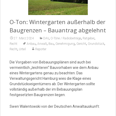
Video
O-Ton: Wintergarten außerhalb der
Baugrenzen – Bauantrag abgelehnt
,
,
,
27. März 2024
DAV
O-Töne / Radiobeiträge
Ratgeber
,
,
,
,
,
,
Recht
Anbau
Anwalt
Bau
Genehmigung
Gericht
Grundstück
,
Recht
Urteil
Reporter
Die Vorgaben von Bebauungsplänen sind auch bei
vermeintlich „leichteren“ Bauvorhaben wie dem Anbau
eines Wintergartens genau zu beachten. Das
Verwaltungsgericht Hamburg wies die Klage eines
Grundstückseigentümers ab. Der Wintergarten sollte
vollständig außerhalb der im Bebauungsplan
festgesetzten Baugrenzen liegen.
Swen Walentowski von der Deutschen Anwaltauskunft: