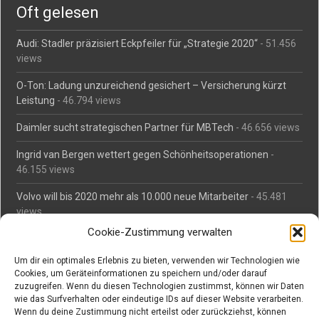
Oft gelesen
Audi: Stadler präzisiert Eckpfeiler für „Strategie 2020“
- 51.456
views
O-Ton: Ladung unzureichend gesichert – Versicherung kürzt
Leistung
- 46.794 views
Daimler sucht strategischen Partner für MBTech
- 46.656 views
Ingrid van Bergen wettert gegen Schönheitsoperationen
-
46.155 views
Volvo will bis 2020 mehr als 10.000 neue Mitarbeiter
- 45.481
views
Cookie-Zustimmung verwalten
Mäßiges Interesse an Daimlers MBtech
- 44.711 views
Um dir ein optimales Erlebnis zu bieten, verwenden wir Technologien wie
O-Ton: Wer muss Schaden für abgedriftete Silvesterraketen
Cookies, um Geräteinformationen zu speichern und/oder darauf
zahlen?
- 42.365 views
zuzugreifen. Wenn du diesen Technologien zustimmst, können wir Daten
wie das Surfverhalten oder eindeutige IDs auf dieser Website verarbeiten.
Kollegengespräch: Urteile zum Grillen
- 42.057 views
Wenn du deine Zustimmung nicht erteilst oder zurückziehst, können