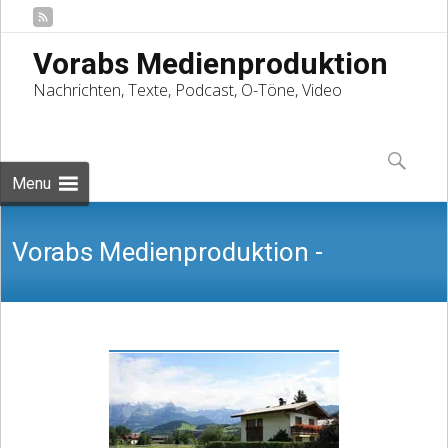
Vorabs Medienproduktion
Nachrichten, Texte, Podcast, O-Töne, Video
Skip
to
Suchen
content
nach:
Menu
Vorabs Medienproduktion -
Nachrichten, Texte, Podcast, O-Töne,