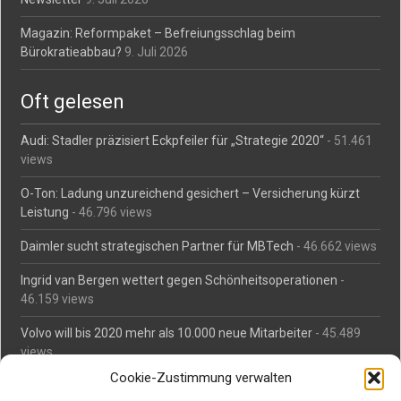
Magazin: Reformpaket – Befreiungsschlag beim
Bürokratieabbau?
9. Juli 2026
Oft gelesen
Audi: Stadler präzisiert Eckpfeiler für „Strategie 2020“
- 51.461
views
O-Ton: Ladung unzureichend gesichert – Versicherung kürzt
Leistung
- 46.796 views
Daimler sucht strategischen Partner für MBTech
- 46.662 views
Ingrid van Bergen wettert gegen Schönheitsoperationen
-
46.159 views
Volvo will bis 2020 mehr als 10.000 neue Mitarbeiter
- 45.489
views
Cookie-Zustimmung verwalten
Mäßiges Interesse an Daimlers MBtech
- 44.713 views