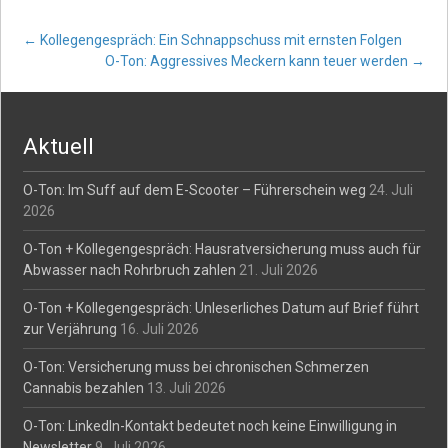
Post
←
Kollegengespräch: Ein Schnappschuss mit ernsten Folgen
O-Ton: Aggressives Meckern kann teuer werden
→
navigation
Aktuell
O-Ton: Im Suff auf dem E-Scooter – Führerschein weg
24. Juli
2026
O-Ton + Kollegengespräch: Hausratversicherung muss auch für
Abwasser nach Rohrbruch zahlen
21. Juli 2026
O-Ton + Kollegengespräch: Unleserliches Datum auf Brief führt
zur Verjährung
16. Juli 2026
O-Ton: Versicherung muss bei chronischen Schmerzen
Cannabis bezahlen
13. Juli 2026
O-Ton: LinkedIn-Kontakt bedeutet noch keine Einwilligung in
Newsletter
9. Juli 2026