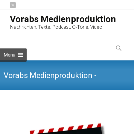
Vorabs Medienproduktion
Nachrichten, Texte, Podcast, O-Töne, Video
Skip
to
Suchen
content
nach:
Menu
Vorabs Medienproduktion -
Nachrichten, Texte, Podcast, O-Töne,