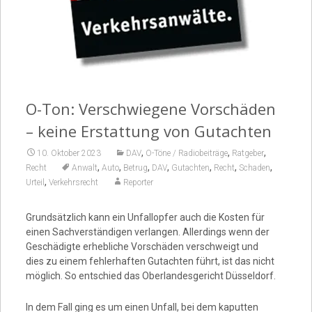
Video
O-Ton: Verschwiegene Vorschäden
– keine Erstattung von Gutachten
,
,
,
10. Oktober 2023
DAV
O-Töne / Radiobeiträge
Ratgeber
,
,
,
,
,
,
,
Recht
Anwalt
Auto
Betrug
DAV
Gutachten
Recht
Schaden
,
Urteil
Verkehrsrecht
Reporter
Grundsätzlich kann ein Unfallopfer auch die Kosten für
einen Sachverständigen verlangen. Allerdings wenn der
Geschädigte erhebliche Vorschäden verschweigt und
dies zu einem fehlerhaften Gutachten führt, ist das nicht
möglich. So entschied das Oberlandesgericht Düsseldorf.
In dem Fall ging es um einen Unfall, bei dem kaputten