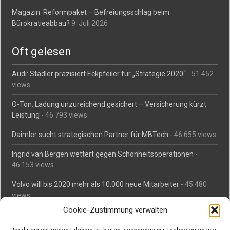
Magazin: Reformpaket – Befreiungsschlag beim
Bürokratieabbau?
9. Juli 2026
Oft gelesen
Audi: Stadler präzisiert Eckpfeiler für „Strategie 2020“
- 51.452
views
O-Ton: Ladung unzureichend gesichert – Versicherung kürzt
Leistung
- 46.793 views
Daimler sucht strategischen Partner für MBTech
- 46.655 views
Ingrid van Bergen wettert gegen Schönheitsoperationen
-
46.153 views
Volvo will bis 2020 mehr als 10.000 neue Mitarbeiter
- 45.480
views
Cookie-Zustimmung verwalten
Mäßiges Interesse an Daimlers MBtech
- 44.709 views