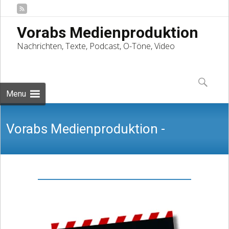
Vorabs Medienproduktion
Nachrichten, Texte, Podcast, O-Töne, Video
Skip
to
Suchen
content
nach:
Menu
Vorabs Medienproduktion -
Nachrichten, Texte, Podcast, O-Töne,