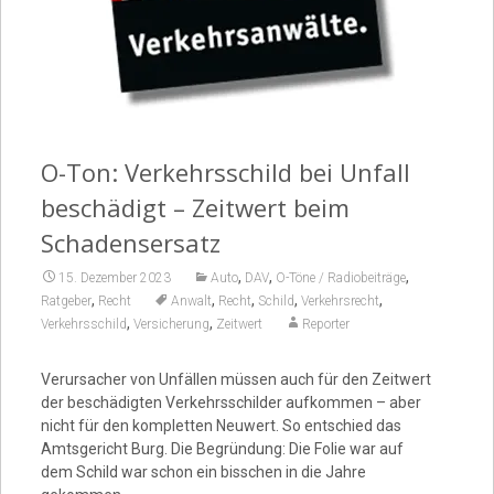
Video
O-Ton: Verkehrsschild bei Unfall
beschädigt – Zeitwert beim
Schadensersatz
,
,
,
15. Dezember 2023
Auto
DAV
O-Töne / Radiobeiträge
,
,
,
,
,
Ratgeber
Recht
Anwalt
Recht
Schild
Verkehrsrecht
,
,
Verkehrsschild
Versicherung
Zeitwert
Reporter
Verursacher von Unfällen müssen auch für den Zeitwert
der beschädigten Verkehrsschilder aufkommen – aber
nicht für den kompletten Neuwert. So entschied das
Amtsgericht Burg. Die Begründung: Die Folie war auf
dem Schild war schon ein bisschen in die Jahre